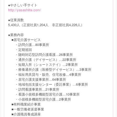
●やさしい手サイト
http://yasashiite.com/
●従業員数
5,430人（正規社員1,204人 非正規社員4,226人）
●業務内容
■居宅介護サービス
・訪問介護…80事業所
・定期巡回
・随時対応型訪問介護看護…26事業所
・通所介護（デイサービス）…22事業所
・短期入所（ショートステイ）…2事業所
・療養通所介護（医療型デイサービス）…3事業所
・福祉用具貸与・販売、住宅改修…4事業所
・居宅介護支援事業所…64事業所
・地域包括支援センター（委託事業）…6事業所
・訪問看護事業所…21事業所
・看護小規模多機能型居宅介護…10事業所
・小規模多機能型居宅介護…2事業所
■有料職業紹介事業
■一般労働者派遣事業
■介護職員養成講座