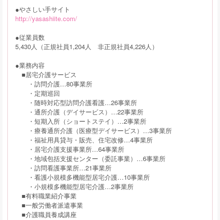
●やさしい手サイト
http://yasashiite.com/
●従業員数
5,430人（正規社員1,204人 非正規社員4,226人）
●業務内容
■居宅介護サービス
・訪問介護…80事業所
・定期巡回
・随時対応型訪問介護看護…26事業所
・通所介護（デイサービス）…22事業所
・短期入所（ショートステイ）…2事業所
・療養通所介護（医療型デイサービス）…3事業所
・福祉用具貸与・販売、住宅改修…4事業所
・居宅介護支援事業所…64事業所
・地域包括支援センター（委託事業）…6事業所
・訪問看護事業所…21事業所
・看護小規模多機能型居宅介護…10事業所
・小規模多機能型居宅介護…2事業所
■有料職業紹介事業
■一般労働者派遣事業
■介護職員養成講座