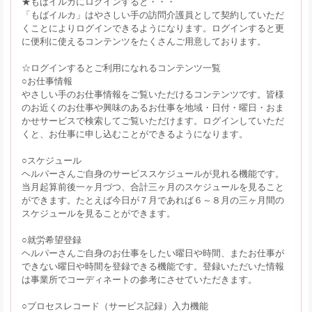
★もばイルカにログインすると・・・
「もばイルカ」はやさしい手の訪問介護員として契約していただ
くことによりログインできるようになります。ログインすると更
に便利に使えるコンテンツをたくさんご用意しております。
☆ログインするとご利用になれるコンテンツ一覧
○お仕事情報
やさしい手のお仕事情報をご覧いただけるコンテンツです。皆様
のお近くのお仕事や興味のあるお仕事を地域・日付・曜日・おま
かせサービスで検索してご覧いただけます。ログインしていただ
くと、お仕事に申し込むことができるようになります。
○スケジュール
ヘルパーさんご自身のサービススケジュールが見れる機能です。
当月起算前後一ヶ月づつ、合計三ヶ月のスケジュールを見ること
ができます。たとえば今日が７月であれば６～８月の三ヶ月間の
スケジュールを見ることができます。
○就労希望登録
ヘルパーさんご自身のお仕事をしたい曜日や時間、またお仕事が
できない曜日や時間を登録できる機能です。登録いただいた情報
は事業所でコーディネートの参考にさせていただきます。
○プロセスレコード（サービス記録）入力機能