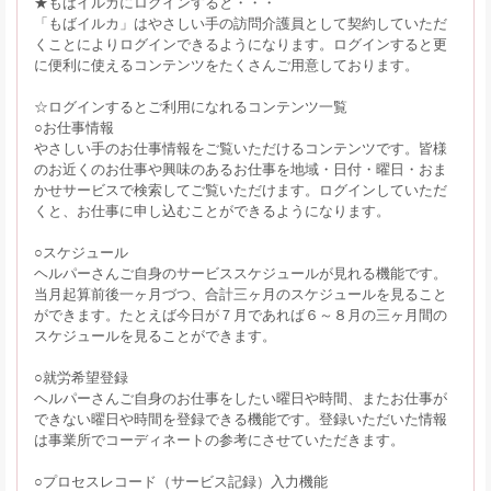
★もばイルカにログインすると・・・
「もばイルカ」はやさしい手の訪問介護員として契約していただ
くことによりログインできるようになります。ログインすると更
に便利に使えるコンテンツをたくさんご用意しております。
☆ログインするとご利用になれるコンテンツ一覧
○お仕事情報
やさしい手のお仕事情報をご覧いただけるコンテンツです。皆様
のお近くのお仕事や興味のあるお仕事を地域・日付・曜日・おま
かせサービスで検索してご覧いただけます。ログインしていただ
くと、お仕事に申し込むことができるようになります。
○スケジュール
ヘルパーさんご自身のサービススケジュールが見れる機能です。
当月起算前後一ヶ月づつ、合計三ヶ月のスケジュールを見ること
ができます。たとえば今日が７月であれば６～８月の三ヶ月間の
スケジュールを見ることができます。
○就労希望登録
ヘルパーさんご自身のお仕事をしたい曜日や時間、またお仕事が
できない曜日や時間を登録できる機能です。登録いただいた情報
は事業所でコーディネートの参考にさせていただきます。
○プロセスレコード（サービス記録）入力機能