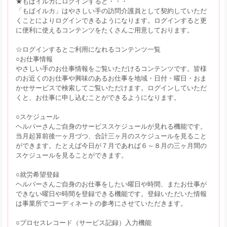
★もばイルカにログインすると・・・
「もばイルカ」はやさしい手の訪問介護員として契約していただ
くことによりログインできるようになります。ログインすると更
に便利に使えるコンテンツをたくさんご用意しております。
☆ログインするとご利用になれるコンテンツ一覧
○お仕事情報
やさしい手のお仕事情報をご覧いただけるコンテンツです。皆様
のお近くのお仕事や興味のあるお仕事を地域・日付・曜日・おま
かせサービスで検索してご覧いただけます。ログインしていただ
くと、お仕事に申し込むことができるようになります。
○スケジュール
ヘルパーさんご自身のサービススケジュールが見れる機能です。
当月起算前後一ヶ月づつ、合計三ヶ月のスケジュールを見ること
ができます。たとえば今日が７月であれば６～８月の三ヶ月間の
スケジュールを見ることができます。
○就労希望登録
ヘルパーさんご自身のお仕事をしたい曜日や時間、またお仕事が
できない曜日や時間を登録できる機能です。登録いただいた情報
は事業所でコーディネートの参考にさせていただきます。
○プロセスレコード（サービス記録）入力機能