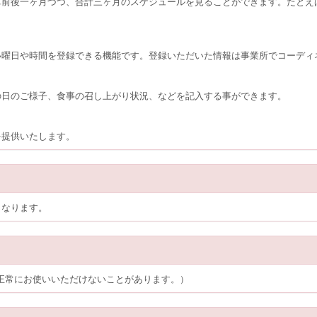
算前後一ヶ月づつ、合計三ヶ月のスケジュールを見ることができます。たとえ
い曜日や時間を登録できる機能です。登録いただいた情報は事業所でコーディ
の日のご様子、食事の召し上がり状況、などを記入する事ができます。
を提供いたします。
となります。
機種では正常にお使いいただけないことがあります。）