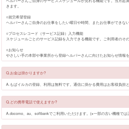
ヘルパーさんご自身のサービススケジュールが見れる機能です。当月起
きます。
○就労希望登録
ヘルパーさんご自身のお仕事をしたい曜日や時間、またお仕事ができな
○プロセスレコード（サービス記録）入力機能
スケジュールごとのサービス記録を入力できる機能です。ご利用者のそ
○お知らせ
やさしい手の本部や事業所から登録ヘルパーさんに向けたお知らせ情報
Q.お金は掛かりますか?
A.もばイルカの登録、利用は無料です。通信に掛かる費用はお客様負担
Q.どの携帯電話で使えますか?
A.docomo、au、softbankでご利用いただけます。(※一部の古い