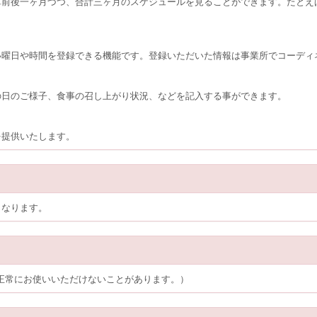
算前後一ヶ月づつ、合計三ヶ月のスケジュールを見ることができます。たとえ
い曜日や時間を登録できる機能です。登録いただいた情報は事業所でコーディ
の日のご様子、食事の召し上がり状況、などを記入する事ができます。
を提供いたします。
となります。
機種では正常にお使いいただけないことがあります。）