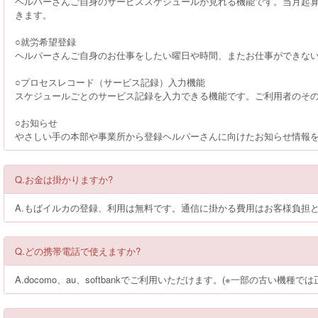
ヘルパーさんご自身のサービススケジュールが見れる機能です。当月起
きます。
○就労希望登録
ヘルパーさんご自身のお仕事をしたい曜日や時間、またお仕事ができな
○プロセスレコード（サービス記録）入力機能
スケジュールごとのサービス記録を入力できる機能です。ご利用者のそ
○お知らせ
やさしい手の本部や事業所から登録ヘルパーさんに向けたお知らせ情報
Q.お金は掛かりますか?
A.もばイルカの登録、利用は無料です。通信に掛かる費用はお客様負担
Q.どの携帯電話で使えますか?
A.docomo、au、softbankでご利用いただけます。(※一部の古い