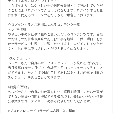
★もばイルカにログインすると・・・
「もばイルカ」はやさしい手の訪問介護員として契約していただ
くことによりログインできるようになります。ログインすると更
に便利に使えるコンテンツをたくさんご用意しております。
☆ログインするとご利用になれるコンテンツ一覧
○お仕事情報
やさしい手のお仕事情報をご覧いただけるコンテンツです。皆様
のお近くのお仕事や興味のあるお仕事を地域・日付・曜日・おま
かせサービスで検索してご覧いただけます。ログインしていただ
くと、お仕事に申し込むことができるようになります。
○スケジュール
ヘルパーさんご自身のサービススケジュールが見れる機能です。
当月起算前後一ヶ月づつ、合計三ヶ月のスケジュールを見ること
ができます。たとえば今日が７月であれば６～８月の三ヶ月間の
スケジュールを見ることができます。
○就労希望登録
ヘルパーさんご自身のお仕事をしたい曜日や時間、またお仕事が
できない曜日や時間を登録できる機能です。登録いただいた情報
は事業所でコーディネートの参考にさせていただきます。
○プロセスレコード（サービス記録）入力機能