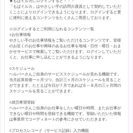
★もばイルカにログインすると・・・
「もばイルカ」はやさしい手の訪問介護員として契約していただ
くことによりログインできるようになります。ログインすると更
に便利に使えるコンテンツをたくさんご用意しております。
☆ログインするとご利用になれるコンテンツ一覧
○お仕事情報
やさしい手のお仕事情報をご覧いただけるコンテンツです。皆様
のお近くのお仕事や興味のあるお仕事を地域・日付・曜日・おま
かせサービスで検索してご覧いただけます。ログインしていただ
くと、お仕事に申し込むことができるようになります。
○スケジュール
ヘルパーさんご自身のサービススケジュールが見れる機能です。
当月起算前後一ヶ月づつ、合計三ヶ月のスケジュールを見ること
ができます。たとえば今日が７月であれば６～８月の三ヶ月間の
スケジュールを見ることができます。
○就労希望登録
ヘルパーさんご自身のお仕事をしたい曜日や時間、またお仕事が
できない曜日や時間を登録できる機能です。登録いただいた情報
は事業所でコーディネートの参考にさせていただきます。
○プロセスレコード（サービス記録）入力機能