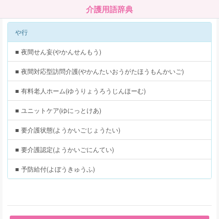
介護用語辞典
や行
■ 夜間せん妄(やかんせんもう)
■ 夜間対応型訪問介護(やかんたいおうがたほうもんかいご)
■ 有料老人ホーム(ゆうりょうろうじんほーむ)
■ ユニットケア(ゆにっとけあ)
■ 要介護状態(ようかいごじょうたい)
■ 要介護認定(ようかいごにんてい)
■ 予防給付(よぼうきゅうふ)