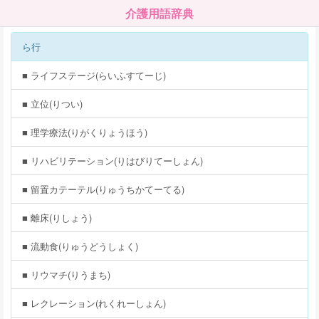
介護用語辞典
ら行
■ ライフステージ(らいふすてーじ)
■ 立位(りつい)
■ 理学療法(りがくりょうほう)
■ リハビリテーション(りはびりてーしょん)
■ 留置カテーテル(りゅうちかてーてる)
■ 離床(りしょう)
■ 流動食(りゅうどうしょく)
■ リウマチ(りうまち)
■ レクレーション(れくれーしょん)