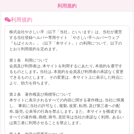
利用規約
利用規約
株式会社やさしい手（以下「当社」といいます）は、当社が運営
する当社登録ヘルパー専用サイト 「やさしい手ヘルパーウェブ
『もばイルカ』」（以下「本サイト」）の利用について、以下の
とおり利用規約を定めます。
第１条 利用について
会員及び利用者は､本サイトを利用するにあたり､本規約を遵守す
るものとします｡ 当社は､本規約を会員及び利用者の承諾なく変更
できるものとします。 その変更は、本サイト上に表示した時点に
より、効力を持ちます。
第２条 著作権及び商標等について
本サイトに表示されるすべての内容に関する著作権は､当社に帰属
し、 事前に当社の許可なく､複製､改変､転用､及び第三者への配
布､販売､公表等の行為を禁止します｡ また、本サイトを構成する
すべての著作権､商標､商号､意匠等は当社の承諾なく利用､ あるい
は第三者に利用させることを禁止します。
第３条 内容の変更等について