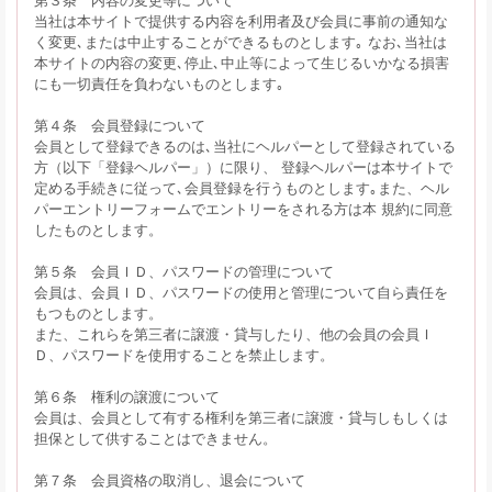
当社は本サイトで提供する内容を利用者及び会員に事前の通知な
く変更､または中止することができるものとします｡ なお､当社は
本サイトの内容の変更､停止､中止等によって生じるいかなる損害
にも一切責任を負わないものとします｡
第４条 会員登録について
会員として登録できるのは､当社にヘルパーとして登録されている
方（以下「登録ヘルパー」）に限り、 登録ヘルパーは本サイトで
定める手続きに従って､会員登録を行うものとします｡また、ヘル
パーエントリーフォームでエントリーをされる方は本 規約に同意
したものとします。
第５条 会員ＩＤ、パスワードの管理について
会員は、会員ＩＤ、パスワードの使用と管理について自ら責任を
もつものとします。
また、これらを第三者に譲渡・貸与したり、他の会員の会員Ｉ
Ｄ、パスワードを使用することを禁止します。
第６条 権利の譲渡について
会員は、会員として有する権利を第三者に譲渡・貸与しもしくは
担保として供することはできません。
第７条 会員資格の取消し、退会について