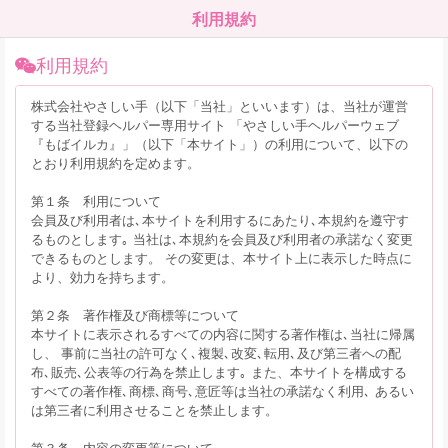
利用規約
利用規約
株式会社やさしい手（以下「当社」といいます）は、当社が運営
する当社登録ヘルパー専用サイト 「やさしい手ヘルパーウェブ
『もばイルカ』」（以下「本サイト」）の利用について、以下の
とおり利用規約を定めます。
第１条 利用について
会員及び利用者は､本サイトを利用するにあたり､本規約を遵守す
るものとします｡ 当社は､本規約を会員及び利用者の承諾なく変更
できるものとします。 その変更は、本サイト上に表示した時点に
より、効力を持ちます。
第２条 著作権及び商標等について
本サイトに表示されるすべての内容に関する著作権は､当社に帰属
し、 事前に当社の許可なく､複製､改変､転用､及び第三者への配
布､販売､公表等の行為を禁止します｡ また、本サイトを構成する
すべての著作権､商標､商号､意匠等は当社の承諾なく利用､ あるい
は第三者に利用させることを禁止します。
第３条 内容の変更等について