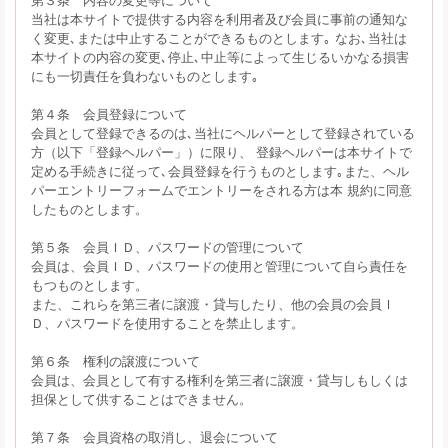
当社は本サイトで提供する内容を利用者及び会員に事前の通知な
く変更､または中止することができるものとします｡ なお､当社は
本サイトの内容の変更､停止､中止等によって生じるいかなる損害
にも一切責任を負わないものとします｡
第４条 会員登録について
会員として登録できるのは､当社にヘルパーとして登録されている
方（以下「登録ヘルパー」）に限り、 登録ヘルパーは本サイトで
定める手続きに従って､会員登録を行うものとします｡また、ヘル
パーエントリーフォームでエントリーをされる方は本 規約に同意
したものとします。
第５条 会員ＩＤ、パスワードの管理について
会員は、会員ＩＤ、パスワードの使用と管理について自ら責任を
もつものとします。
また、これらを第三者に譲渡・貸与したり、他の会員の会員Ｉ
Ｄ、パスワードを使用することを禁止します。
第６条 権利の譲渡について
会員は、会員として有する権利を第三者に譲渡・貸与しもしくは
担保として供することはできません。
第７条 会員資格の取消し、退会について