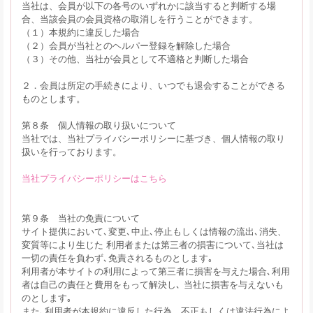
当社は、会員が以下の各号のいずれかに該当すると判断する場
合、当該会員の会員資格の取消しを行うことができます。
（１）本規約に違反した場合
（２）会員が当社とのヘルパー登録を解除した場合
（３）その他、当社が会員として不適格と判断した場合
２．会員は所定の手続きにより、いつでも退会することができる
ものとします。
第８条 個人情報の取り扱いについて
当社では、当社プライバシーポリシーに基づき、個人情報の取り
扱いを行っております。
当社プライバシーポリシーはこちら
第９条 当社の免責について
サイト提供において､変更､中止､停止もしくは情報の流出､消失、
変質等により生じた 利用者または第三者の損害について､当社は
一切の責任を負わず､免責されるものとします｡
利用者が本サイトの利用によって第三者に損害を与えた場合､利用
者は自己の責任と費用をもって解決し､ 当社に損害を与えないも
のとします｡
また､利用者が本規約に違反した行為、不正もしくは違法行為によ