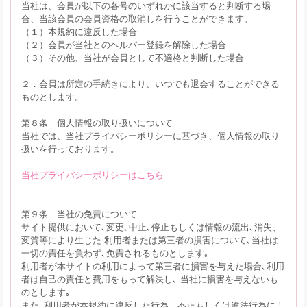
当社は、会員が以下の各号のいずれかに該当すると判断する場
合、当該会員の会員資格の取消しを行うことができます。
（１）本規約に違反した場合
（２）会員が当社とのヘルパー登録を解除した場合
（３）その他、当社が会員として不適格と判断した場合
２．会員は所定の手続きにより、いつでも退会することができる
ものとします。
第８条 個人情報の取り扱いについて
当社では、当社プライバシーポリシーに基づき、個人情報の取り
扱いを行っております。
当社プライバシーポリシーはこちら
第９条 当社の免責について
サイト提供において､変更､中止､停止もしくは情報の流出､消失、
変質等により生じた 利用者または第三者の損害について､当社は
一切の責任を負わず､免責されるものとします｡
利用者が本サイトの利用によって第三者に損害を与えた場合､利用
者は自己の責任と費用をもって解決し､ 当社に損害を与えないも
のとします｡
また､利用者が本規約に違反した行為、不正もしくは違法行為によ