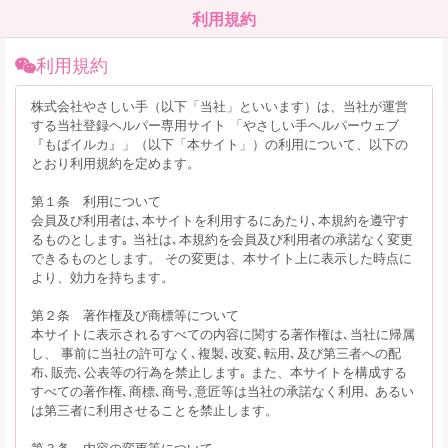
利用規約
利用規約
株式会社やさしい手（以下「当社」といいます）は、当社が運営
する当社登録ヘルパー専用サイト 「やさしい手ヘルパーウェブ
『もばイルカ』」（以下「本サイト」）の利用について、以下の
とおり利用規約を定めます。
第１条 利用について
会員及び利用者は､本サイトを利用するにあたり､本規約を遵守す
るものとします｡ 当社は､本規約を会員及び利用者の承諾なく変更
できるものとします。 その変更は、本サイト上に表示した時点に
より、効力を持ちます。
第２条 著作権及び商標等について
本サイトに表示されるすべての内容に関する著作権は､当社に帰属
し、 事前に当社の許可なく､複製､改変､転用､及び第三者への配
布､販売､公表等の行為を禁止します｡ また、本サイトを構成する
すべての著作権､商標､商号､意匠等は当社の承諾なく利用､ あるい
は第三者に利用させることを禁止します。
第３条 内容の変更等について