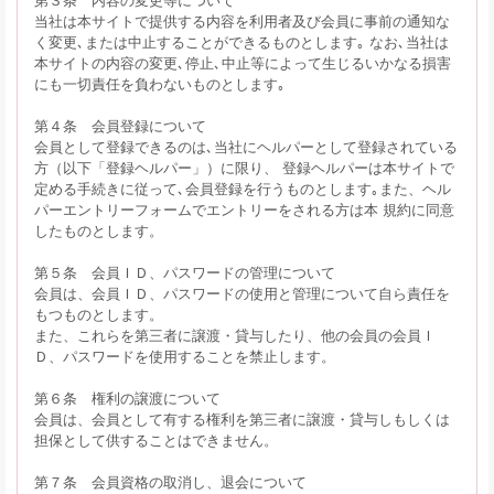
当社は本サイトで提供する内容を利用者及び会員に事前の通知な
く変更､または中止することができるものとします｡ なお､当社は
本サイトの内容の変更､停止､中止等によって生じるいかなる損害
にも一切責任を負わないものとします｡
第４条 会員登録について
会員として登録できるのは､当社にヘルパーとして登録されている
方（以下「登録ヘルパー」）に限り、 登録ヘルパーは本サイトで
定める手続きに従って､会員登録を行うものとします｡また、ヘル
パーエントリーフォームでエントリーをされる方は本 規約に同意
したものとします。
第５条 会員ＩＤ、パスワードの管理について
会員は、会員ＩＤ、パスワードの使用と管理について自ら責任を
もつものとします。
また、これらを第三者に譲渡・貸与したり、他の会員の会員Ｉ
Ｄ、パスワードを使用することを禁止します。
第６条 権利の譲渡について
会員は、会員として有する権利を第三者に譲渡・貸与しもしくは
担保として供することはできません。
第７条 会員資格の取消し、退会について