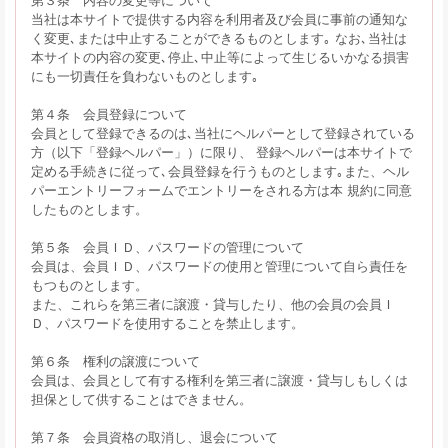
当社は本サイトで提供する内容を利用者及び会員に事前の通知な
く変更､または中止することができるものとします｡ なお､当社は
本サイトの内容の変更､停止､中止等によって生じるいかなる損害
にも一切責任を負わないものとします｡
第４条 会員登録について
会員として登録できるのは､当社にヘルパーとして登録されている
方（以下「登録ヘルパー」）に限り、 登録ヘルパーは本サイトで
定める手続きに従って､会員登録を行うものとします｡また、ヘル
パーエントリーフォームでエントリーをされる方は本 規約に同意
したものとします。
第５条 会員ＩＤ、パスワードの管理について
会員は、会員ＩＤ、パスワードの使用と管理について自ら責任を
もつものとします。
また、これらを第三者に譲渡・貸与したり、他の会員の会員Ｉ
Ｄ、パスワードを使用することを禁止します。
第６条 権利の譲渡について
会員は、会員として有する権利を第三者に譲渡・貸与しもしくは
担保として供することはできません。
第７条 会員資格の取消し、退会について