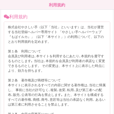
利用規約
利用規約
株式会社やさしい手（以下「当社」といいます）は、当社が運営
する当社登録ヘルパー専用サイト 「やさしい手ヘルパーウェブ
『もばイルカ』」（以下「本サイト」）の利用について、以下の
とおり利用規約を定めます。
第１条 利用について
会員及び利用者は､本サイトを利用するにあたり､本規約を遵守す
るものとします｡ 当社は､本規約を会員及び利用者の承諾なく変更
できるものとします。 その変更は、本サイト上に表示した時点に
より、効力を持ちます。
第２条 著作権及び商標等について
本サイトに表示されるすべての内容に関する著作権は､当社に帰属
し、 事前に当社の許可なく､複製､改変､転用､及び第三者への配
布､販売､公表等の行為を禁止します｡ また、本サイトを構成する
すべての著作権､商標､商号､意匠等は当社の承諾なく利用､ あるい
は第三者に利用させることを禁止します。
第３条 内容の変更等について