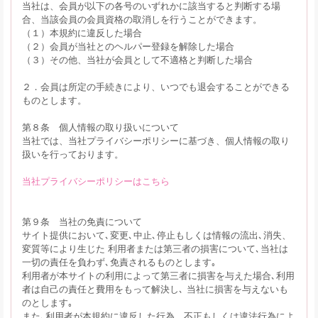
当社は、会員が以下の各号のいずれかに該当すると判断する場
合、当該会員の会員資格の取消しを行うことができます。
（１）本規約に違反した場合
（２）会員が当社とのヘルパー登録を解除した場合
（３）その他、当社が会員として不適格と判断した場合
２．会員は所定の手続きにより、いつでも退会することができる
ものとします。
第８条 個人情報の取り扱いについて
当社では、当社プライバシーポリシーに基づき、個人情報の取り
扱いを行っております。
当社プライバシーポリシーはこちら
第９条 当社の免責について
サイト提供において､変更､中止､停止もしくは情報の流出､消失、
変質等により生じた 利用者または第三者の損害について､当社は
一切の責任を負わず､免責されるものとします｡
利用者が本サイトの利用によって第三者に損害を与えた場合､利用
者は自己の責任と費用をもって解決し､ 当社に損害を与えないも
のとします｡
また､利用者が本規約に違反した行為、不正もしくは違法行為によ