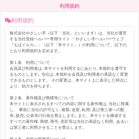
利用規約
利用規約
株式会社やさしい手（以下「当社」といいます）は、当社が運営
する当社登録ヘルパー専用サイト 「やさしい手ヘルパーウェブ
『もばイルカ』」（以下「本サイト」）の利用について、以下の
とおり利用規約を定めます。
第１条 利用について
会員及び利用者は､本サイトを利用するにあたり､本規約を遵守す
るものとします｡ 当社は､本規約を会員及び利用者の承諾なく変更
できるものとします。 その変更は、本サイト上に表示した時点に
より、効力を持ちます。
第２条 著作権及び商標等について
本サイトに表示されるすべての内容に関する著作権は､当社に帰属
し、 事前に当社の許可なく､複製､改変､転用､及び第三者への配
布､販売､公表等の行為を禁止します｡ また、本サイトを構成する
すべての著作権､商標､商号､意匠等は当社の承諾なく利用､ あるい
は第三者に利用させることを禁止します。
第３条 内容の変更等について