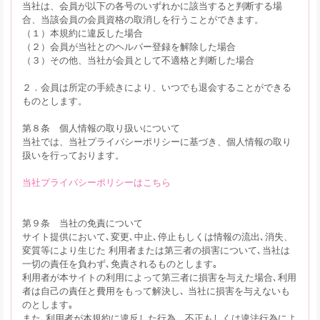
当社は、会員が以下の各号のいずれかに該当すると判断する場
合、当該会員の会員資格の取消しを行うことができます。
（１）本規約に違反した場合
（２）会員が当社とのヘルパー登録を解除した場合
（３）その他、当社が会員として不適格と判断した場合
２．会員は所定の手続きにより、いつでも退会することができる
ものとします。
第８条 個人情報の取り扱いについて
当社では、当社プライバシーポリシーに基づき、個人情報の取り
扱いを行っております。
当社プライバシーポリシーはこちら
第９条 当社の免責について
サイト提供において､変更､中止､停止もしくは情報の流出､消失、
変質等により生じた 利用者または第三者の損害について､当社は
一切の責任を負わず､免責されるものとします｡
利用者が本サイトの利用によって第三者に損害を与えた場合､利用
者は自己の責任と費用をもって解決し､ 当社に損害を与えないも
のとします｡
また､利用者が本規約に違反した行為、不正もしくは違法行為によ