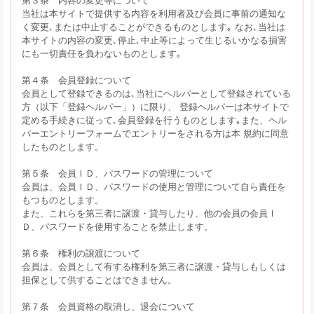
当社は本サイトで提供する内容を利用者及び会員に事前の通知な
く変更､または中止することができるものとします｡ なお､当社は
本サイトの内容の変更､停止､中止等によって生じるいかなる損害
にも一切責任を負わないものとします｡
第４条 会員登録について
会員として登録できるのは､当社にヘルパーとして登録されている
方（以下「登録ヘルパー」）に限り、 登録ヘルパーは本サイトで
定める手続きに従って､会員登録を行うものとします｡また、ヘル
パーエントリーフォームでエントリーをされる方は本 規約に同意
したものとします。
第５条 会員ＩＤ、パスワードの管理について
会員は、会員ＩＤ、パスワードの使用と管理について自ら責任を
もつものとします。
また、これらを第三者に譲渡・貸与したり、他の会員の会員Ｉ
Ｄ、パスワードを使用することを禁止します。
第６条 権利の譲渡について
会員は、会員として有する権利を第三者に譲渡・貸与しもしくは
担保として供することはできません。
第７条 会員資格の取消し、退会について