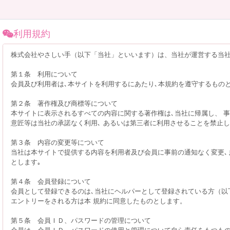
利用規約
株式会社やさしい手（以下「当社」といいます）は、当社が運営する当社
第１条 利用について
会員及び利用者は､本サイトを利用するにあたり､本規約を遵守するもの
第２条 著作権及び商標等について
本サイトに表示されるすべての内容に関する著作権は､当社に帰属し、 事
意匠等は当社の承諾なく利用､ あるいは第三者に利用させることを禁止
第３条 内容の変更等について
当社は本サイトで提供する内容を利用者及び会員に事前の通知なく変更､
とします｡
第４条 会員登録について
会員として登録できるのは､当社にヘルパーとして登録されている方（以
エントリーをされる方は本 規約に同意したものとします。
第５条 会員ＩＤ、パスワードの管理について
会員は、会員ＩＤ、パスワードの使用と管理について自ら責任をもつも