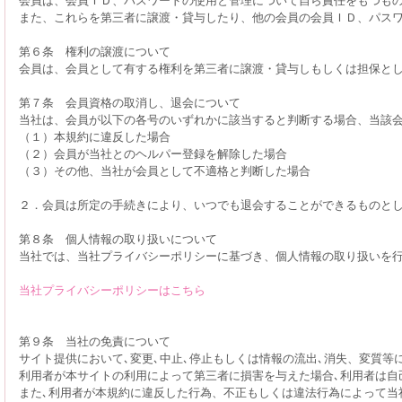
また、これらを第三者に譲渡・貸与したり、他の会員の会員ＩＤ、パス
第６条 権利の譲渡について
会員は、会員として有する権利を第三者に譲渡・貸与しもしくは担保と
第７条 会員資格の取消し、退会について
当社は、会員が以下の各号のいずれかに該当すると判断する場合、当該
（１）本規約に違反した場合
（２）会員が当社とのヘルパー登録を解除した場合
（３）その他、当社が会員として不適格と判断した場合
２．会員は所定の手続きにより、いつでも退会することができるものと
第８条 個人情報の取り扱いについて
当社では、当社プライバシーポリシーに基づき、個人情報の取り扱いを
当社プライバシーポリシーはこちら
第９条 当社の免責について
サイト提供において､変更､中止､停止もしくは情報の流出､消失、変質等
利用者が本サイトの利用によって第三者に損害を与えた場合､利用者は自
また､利用者が本規約に違反した行為、不正もしくは違法行為によって当