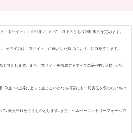
以下「本サイト」）の利用について、以下のとおり利用規約を定めます。
す。 その変更は、本サイト上に表示した時点により、効力を持ちます。
為を禁止します｡ また、本サイトを構成するすべての著作権､商標､商号､
更､停止､中止等によって生じるいかなる損害にも一切責任を負わないもの
って､会員登録を行うものとします｡また、ヘルパーエントリーフォームで