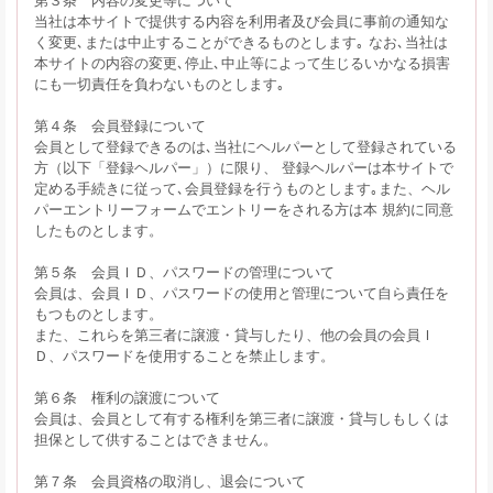
当社は本サイトで提供する内容を利用者及び会員に事前の通知な
く変更､または中止することができるものとします｡ なお､当社は
本サイトの内容の変更､停止､中止等によって生じるいかなる損害
にも一切責任を負わないものとします｡
第４条 会員登録について
会員として登録できるのは､当社にヘルパーとして登録されている
方（以下「登録ヘルパー」）に限り、 登録ヘルパーは本サイトで
定める手続きに従って､会員登録を行うものとします｡また、ヘル
パーエントリーフォームでエントリーをされる方は本 規約に同意
したものとします。
第５条 会員ＩＤ、パスワードの管理について
会員は、会員ＩＤ、パスワードの使用と管理について自ら責任を
もつものとします。
また、これらを第三者に譲渡・貸与したり、他の会員の会員Ｉ
Ｄ、パスワードを使用することを禁止します。
第６条 権利の譲渡について
会員は、会員として有する権利を第三者に譲渡・貸与しもしくは
担保として供することはできません。
第７条 会員資格の取消し、退会について