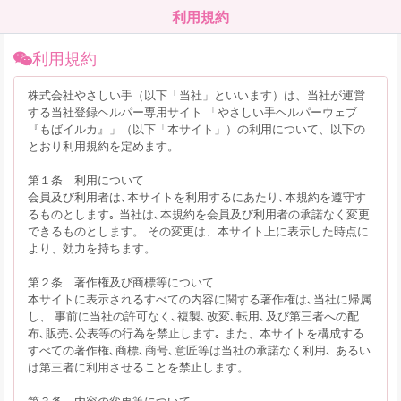
利用規約
利用規約
株式会社やさしい手（以下「当社」といいます）は、当社が運営
する当社登録ヘルパー専用サイト 「やさしい手ヘルパーウェブ
『もばイルカ』」（以下「本サイト」）の利用について、以下の
とおり利用規約を定めます。
第１条 利用について
会員及び利用者は､本サイトを利用するにあたり､本規約を遵守す
るものとします｡ 当社は､本規約を会員及び利用者の承諾なく変更
できるものとします。 その変更は、本サイト上に表示した時点に
より、効力を持ちます。
第２条 著作権及び商標等について
本サイトに表示されるすべての内容に関する著作権は､当社に帰属
し、 事前に当社の許可なく､複製､改変､転用､及び第三者への配
布､販売､公表等の行為を禁止します｡ また、本サイトを構成する
すべての著作権､商標､商号､意匠等は当社の承諾なく利用､ あるい
は第三者に利用させることを禁止します。
第３条 内容の変更等について