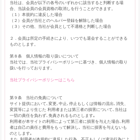
当社は、会員が以下の各号のいずれかに該当すると判断する場
合、当該会員の会員資格の取消しを行うことができます。
（１）本規約に違反した場合
（２）会員が当社とのヘルパー登録を解除した場合
（３）その他、当社が会員として不適格と判断した場合
２．会員は所定の手続きにより、いつでも退会することができる
ものとします。
第８条 個人情報の取り扱いについて
当社では、当社プライバシーポリシーに基づき、個人情報の取り
扱いを行っております。
当社プライバシーポリシーはこちら
第９条 当社の免責について
サイト提供において､変更､中止､停止もしくは情報の流出､消失、
変質等により生じた 利用者または第三者の損害について､当社は
一切の責任を負わず､免責されるものとします｡
利用者が本サイトの利用によって第三者に損害を与えた場合､利用
者は自己の責任と費用をもって解決し､ 当社に損害を与えないも
のとします｡
また､利用者が本規約に違反した行為、不正もしくは違法行為によ