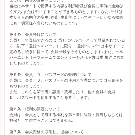
当社は本サイトで提供する内容を利用者及び会員に事前の通知な
く変更､または中止することができるものとします｡ なお､当社は
本サイトの内容の変更､停止､中止等によって生じるいかなる損害
にも一切責任を負わないものとします｡
第４条 会員登録について
会員として登録できるのは､当社にヘルパーとして登録されている
方（以下「登録ヘルパー」）に限り、 登録ヘルパーは本サイトで
定める手続きに従って､会員登録を行うものとします｡また、ヘル
パーエントリーフォームでエントリーをされる方は本 規約に同意
したものとします。
第５条 会員ＩＤ、パスワードの管理について
会員は、会員ＩＤ、パスワードの使用と管理について自ら責任を
もつものとします。
また、これらを第三者に譲渡・貸与したり、他の会員の会員Ｉ
Ｄ、パスワードを使用することを禁止します。
第６条 権利の譲渡について
会員は、会員として有する権利を第三者に譲渡・貸与しもしくは
担保として供することはできません。
第７条 会員資格の取消し、退会について