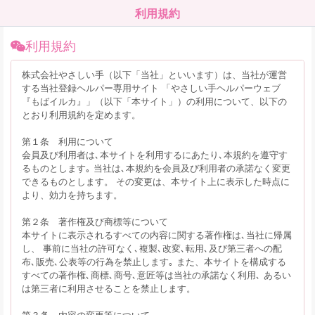
利用規約
利用規約
株式会社やさしい手（以下「当社」といいます）は、当社が運営
する当社登録ヘルパー専用サイト 「やさしい手ヘルパーウェブ
『もばイルカ』」（以下「本サイト」）の利用について、以下の
とおり利用規約を定めます。
第１条 利用について
会員及び利用者は､本サイトを利用するにあたり､本規約を遵守す
るものとします｡ 当社は､本規約を会員及び利用者の承諾なく変更
できるものとします。 その変更は、本サイト上に表示した時点に
より、効力を持ちます。
第２条 著作権及び商標等について
本サイトに表示されるすべての内容に関する著作権は､当社に帰属
し、 事前に当社の許可なく､複製､改変､転用､及び第三者への配
布､販売､公表等の行為を禁止します｡ また、本サイトを構成する
すべての著作権､商標､商号､意匠等は当社の承諾なく利用､ あるい
は第三者に利用させることを禁止します。
第３条 内容の変更等について