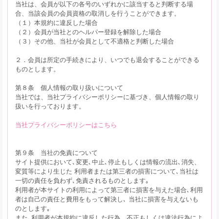
当社は、会員が以下の各号のいずれかに該当すると判断する場
合、当該会員の会員資格の取消しを行うことができます。
（１）本規約に違反した場合
（２）会員が当社とのヘルパー登録を解除した場合
（３）その他、当社が会員として不適格と判断した場合
２．会員は所定の手続きにより、いつでも退会することができる
ものとします。
第８条 個人情報の取り扱いについて
当社では、当社プライバシーポリシーに基づき、個人情報の取り
扱いを行っております。
当社プライバシーポリシーはこちら
第９条 当社の免責について
サイト提供において､変更､中止､停止もしくは情報の流出､消失、
変質等により生じた 利用者または第三者の損害について､当社は
一切の責任を負わず､免責されるものとします｡
利用者が本サイトの利用によって第三者に損害を与えた場合､利用
者は自己の責任と費用をもって解決し､ 当社に損害を与えないも
のとします｡
また､利用者が本規約に違反した行為、不正もしくは違法行為によ