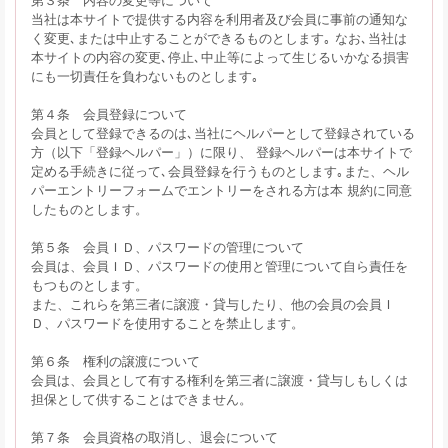
当社は本サイトで提供する内容を利用者及び会員に事前の通知な
く変更､または中止することができるものとします｡ なお､当社は
本サイトの内容の変更､停止､中止等によって生じるいかなる損害
にも一切責任を負わないものとします｡
第４条 会員登録について
会員として登録できるのは､当社にヘルパーとして登録されている
方（以下「登録ヘルパー」）に限り、 登録ヘルパーは本サイトで
定める手続きに従って､会員登録を行うものとします｡また、ヘル
パーエントリーフォームでエントリーをされる方は本 規約に同意
したものとします。
第５条 会員ＩＤ、パスワードの管理について
会員は、会員ＩＤ、パスワードの使用と管理について自ら責任を
もつものとします。
また、これらを第三者に譲渡・貸与したり、他の会員の会員Ｉ
Ｄ、パスワードを使用することを禁止します。
第６条 権利の譲渡について
会員は、会員として有する権利を第三者に譲渡・貸与しもしくは
担保として供することはできません。
第７条 会員資格の取消し、退会について