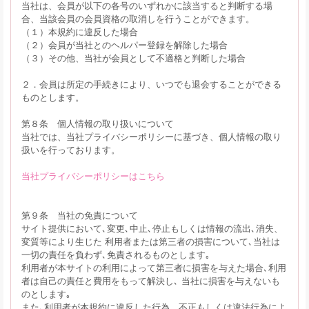
当社は、会員が以下の各号のいずれかに該当すると判断する場
合、当該会員の会員資格の取消しを行うことができます。
（１）本規約に違反した場合
（２）会員が当社とのヘルパー登録を解除した場合
（３）その他、当社が会員として不適格と判断した場合
２．会員は所定の手続きにより、いつでも退会することができる
ものとします。
第８条 個人情報の取り扱いについて
当社では、当社プライバシーポリシーに基づき、個人情報の取り
扱いを行っております。
当社プライバシーポリシーはこちら
第９条 当社の免責について
サイト提供において､変更､中止､停止もしくは情報の流出､消失、
変質等により生じた 利用者または第三者の損害について､当社は
一切の責任を負わず､免責されるものとします｡
利用者が本サイトの利用によって第三者に損害を与えた場合､利用
者は自己の責任と費用をもって解決し､ 当社に損害を与えないも
のとします｡
また､利用者が本規約に違反した行為、不正もしくは違法行為によ