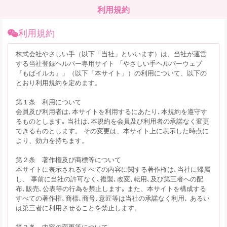
利用規約
利用規約
株式会社やさしい手（以下「当社」といいます）は、当社が運営
する当社登録ヘルパー専用サイト 「やさしい手ヘルパーウェブ
『もばイルカ』」（以下「本サイト」）の利用について、以下の
とおり利用規約を定めます。
第１条 利用について
会員及び利用者は､本サイトを利用するにあたり､本規約を遵守す
るものとします｡ 当社は､本規約を会員及び利用者の承諾なく変更
できるものとします。 その変更は、本サイト上に表示した時点に
より、効力を持ちます。
第２条 著作権及び商標等について
本サイトに表示されるすべての内容に関する著作権は､当社に帰属
し、 事前に当社の許可なく､複製､改変､転用､及び第三者への配
布､販売､公表等の行為を禁止します｡ また、本サイトを構成する
すべての著作権､商標､商号､意匠等は当社の承諾なく利用､ あるい
は第三者に利用させることを禁止します。
第３条 内容の変更等について