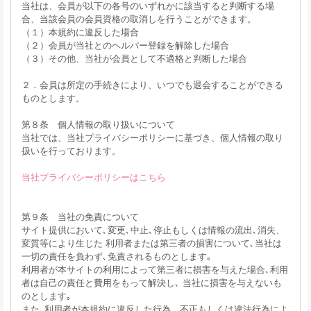
当社は、会員が以下の各号のいずれかに該当すると判断する場
合、当該会員の会員資格の取消しを行うことができます。
（１）本規約に違反した場合
（２）会員が当社とのヘルパー登録を解除した場合
（３）その他、当社が会員として不適格と判断した場合
２．会員は所定の手続きにより、いつでも退会することができる
ものとします。
第８条 個人情報の取り扱いについて
当社では、当社プライバシーポリシーに基づき、個人情報の取り
扱いを行っております。
当社プライバシーポリシーはこちら
第９条 当社の免責について
サイト提供において､変更､中止､停止もしくは情報の流出､消失、
変質等により生じた 利用者または第三者の損害について､当社は
一切の責任を負わず､免責されるものとします｡
利用者が本サイトの利用によって第三者に損害を与えた場合､利用
者は自己の責任と費用をもって解決し､ 当社に損害を与えないも
のとします｡
また､利用者が本規約に違反した行為、不正もしくは違法行為によ