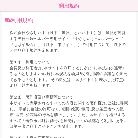
利用規約
利用規約
株式会社やさしい手（以下「当社」といいます）は、当社が運営
する当社登録ヘルパー専用サイト 「やさしい手ヘルパーウェブ
『もばイルカ』」（以下「本サイト」）の利用について、以下の
とおり利用規約を定めます。
第１条 利用について
会員及び利用者は､本サイトを利用するにあたり､本規約を遵守す
るものとします｡ 当社は､本規約を会員及び利用者の承諾なく変更
できるものとします。 その変更は、本サイト上に表示した時点に
より、効力を持ちます。
第２条 著作権及び商標等について
本サイトに表示されるすべての内容に関する著作権は､当社に帰属
し、 事前に当社の許可なく､複製､改変､転用､及び第三者への配
布､販売､公表等の行為を禁止します｡ また、本サイトを構成する
すべての著作権､商標､商号､意匠等は当社の承諾なく利用､ あるい
は第三者に利用させることを禁止します。
第３条 内容の変更等について