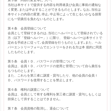
当社は本サイトで提供する内容を利用者及び会員に事前の通知な
く変更､または中止することができるものとします｡ なお､当社は
本サイトの内容の変更､停止､中止等によって生じるいかなる損害
にも一切責任を負わないものとします｡
第４条 会員登録について
会員として登録できるのは､当社にヘルパーとして登録されている
方（以下「登録ヘルパー」）に限り、 登録ヘルパーは本サイトで
定める手続きに従って､会員登録を行うものとします｡また、ヘル
パーエントリーフォームでエントリーをされる方は本 規約に同意
したものとします。
第５条 会員ＩＤ、パスワードの管理について
会員は、会員ＩＤ、パスワードの使用と管理について自ら責任を
もつものとします。
また、これらを第三者に譲渡・貸与したり、他の会員の会員Ｉ
Ｄ、パスワードを使用することを禁止します。
第６条 権利の譲渡について
会員は、会員として有する権利を第三者に譲渡・貸与しもしくは
担保として供することはできません。
第７条 会員資格の取消し、退会について