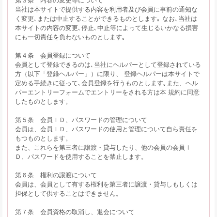
当社は本サイトで提供する内容を利用者及び会員に事前の通知な
く変更､または中止することができるものとします｡ なお､当社は
本サイトの内容の変更､停止､中止等によって生じるいかなる損害
にも一切責任を負わないものとします｡
第４条 会員登録について
会員として登録できるのは､当社にヘルパーとして登録されている
方（以下「登録ヘルパー」）に限り、 登録ヘルパーは本サイトで
定める手続きに従って､会員登録を行うものとします｡また、ヘル
パーエントリーフォームでエントリーをされる方は本 規約に同意
したものとします。
第５条 会員ＩＤ、パスワードの管理について
会員は、会員ＩＤ、パスワードの使用と管理について自ら責任を
もつものとします。
また、これらを第三者に譲渡・貸与したり、他の会員の会員Ｉ
Ｄ、パスワードを使用することを禁止します。
第６条 権利の譲渡について
会員は、会員として有する権利を第三者に譲渡・貸与しもしくは
担保として供することはできません。
第７条 会員資格の取消し、退会について