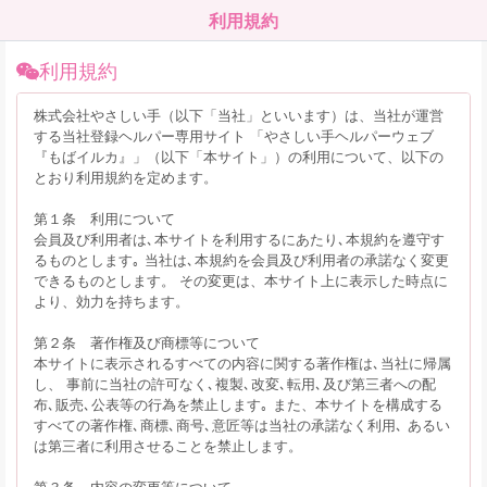
利用規約
利用規約
株式会社やさしい手（以下「当社」といいます）は、当社が運営
する当社登録ヘルパー専用サイト 「やさしい手ヘルパーウェブ
『もばイルカ』」（以下「本サイト」）の利用について、以下の
とおり利用規約を定めます。
第１条 利用について
会員及び利用者は､本サイトを利用するにあたり､本規約を遵守す
るものとします｡ 当社は､本規約を会員及び利用者の承諾なく変更
できるものとします。 その変更は、本サイト上に表示した時点に
より、効力を持ちます。
第２条 著作権及び商標等について
本サイトに表示されるすべての内容に関する著作権は､当社に帰属
し、 事前に当社の許可なく､複製､改変､転用､及び第三者への配
布､販売､公表等の行為を禁止します｡ また、本サイトを構成する
すべての著作権､商標､商号､意匠等は当社の承諾なく利用､ あるい
は第三者に利用させることを禁止します。
第３条 内容の変更等について