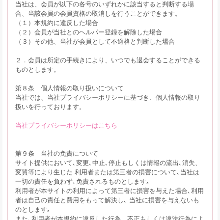
当社は、会員が以下の各号のいずれかに該当すると判断する場
合、当該会員の会員資格の取消しを行うことができます。
（１）本規約に違反した場合
（２）会員が当社とのヘルパー登録を解除した場合
（３）その他、当社が会員として不適格と判断した場合
２．会員は所定の手続きにより、いつでも退会することができる
ものとします。
第８条 個人情報の取り扱いについて
当社では、当社プライバシーポリシーに基づき、個人情報の取り
扱いを行っております。
当社プライバシーポリシーはこちら
第９条 当社の免責について
サイト提供において､変更､中止､停止もしくは情報の流出､消失、
変質等により生じた 利用者または第三者の損害について､当社は
一切の責任を負わず､免責されるものとします｡
利用者が本サイトの利用によって第三者に損害を与えた場合､利用
者は自己の責任と費用をもって解決し､ 当社に損害を与えないも
のとします｡
また､利用者が本規約に違反した行為、不正もしくは違法行為によ