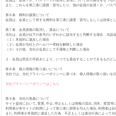
また、これらを第三者に譲渡・貸与したり、他の会員の会員ＩＤ、パス
第６条 権利の譲渡について
会員は、会員として有する権利を第三者に譲渡・貸与しもしくは担保と
第７条 会員資格の取消し、退会について
当社は、会員が以下の各号のいずれかに該当すると判断する場合、当該
（１）本規約に違反した場合
（２）会員が当社とのヘルパー登録を解除した場合
（３）その他、当社が会員として不適格と判断した場合
２．会員は所定の手続きにより、いつでも退会することができるものと
第８条 個人情報の取り扱いについて
当社では、当社プライバシーポリシーに基づき、個人情報の取り扱いを
当社プライバシーポリシーはこちら
第９条 当社の免責について
サイト提供において､変更､中止､停止もしくは情報の流出､消失、変質等
利用者が本サイトの利用によって第三者に損害を与えた場合､利用者は自
また､利用者が本規約に違反した行為、不正もしくは違法行為によって当