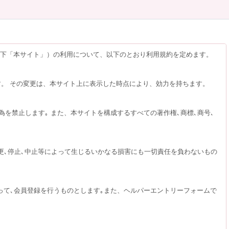
以下「本サイト」）の利用について、以下のとおり利用規約を定めます。
す。 その変更は、本サイト上に表示した時点により、効力を持ちます。
為を禁止します｡ また、本サイトを構成するすべての著作権､商標､商号､
更､停止､中止等によって生じるいかなる損害にも一切責任を負わないもの
って､会員登録を行うものとします｡また、ヘルパーエントリーフォームで