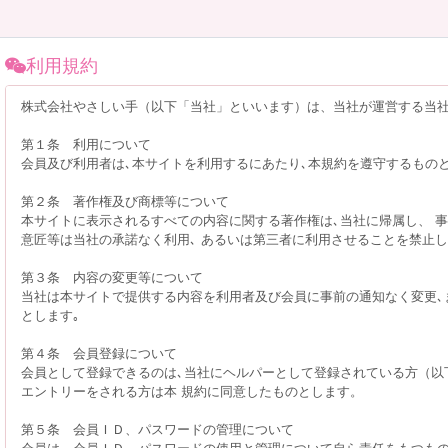
利用規約
株式会社やさしい手（以下「当社」といいます）は、当社が運営する当社
第１条 利用について
会員及び利用者は､本サイトを利用するにあたり､本規約を遵守するもの
第２条 著作権及び商標等について
本サイトに表示されるすべての内容に関する著作権は､当社に帰属し、 事
意匠等は当社の承諾なく利用､ あるいは第三者に利用させることを禁止
第３条 内容の変更等について
当社は本サイトで提供する内容を利用者及び会員に事前の通知なく変更､
とします｡
第４条 会員登録について
会員として登録できるのは､当社にヘルパーとして登録されている方（以
エントリーをされる方は本 規約に同意したものとします。
第５条 会員ＩＤ、パスワードの管理について
会員は、会員ＩＤ、パスワードの使用と管理について自ら責任をもつも