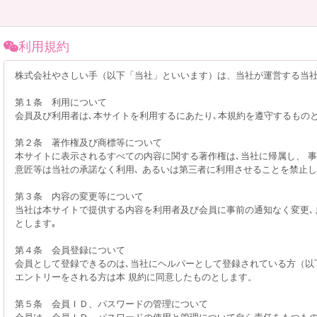
利用規約
株式会社やさしい手（以下「当社」といいます）は、当社が運営する当社
第１条 利用について
会員及び利用者は､本サイトを利用するにあたり､本規約を遵守するもの
第２条 著作権及び商標等について
本サイトに表示されるすべての内容に関する著作権は､当社に帰属し、 事
意匠等は当社の承諾なく利用､ あるいは第三者に利用させることを禁止
第３条 内容の変更等について
当社は本サイトで提供する内容を利用者及び会員に事前の通知なく変更､
とします｡
第４条 会員登録について
会員として登録できるのは､当社にヘルパーとして登録されている方（以
エントリーをされる方は本 規約に同意したものとします。
第５条 会員ＩＤ、パスワードの管理について
会員は、会員ＩＤ、パスワードの使用と管理について自ら責任をもつも