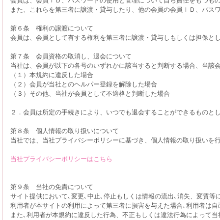
また、これらを第三者に譲渡・貸与したり、他の会員の会員ＩＤ、パス
第６条 権利の譲渡について
会員は、会員として有する権利を第三者に譲渡・貸与しもしくは担保と
第７条 会員資格の取消し、退会について
当社は、会員が以下の各号のいずれかに該当すると判断する場合、当該
（１）本規約に違反した場合
（２）会員が当社とのヘルパー登録を解除した場合
（３）その他、当社が会員として不適格と判断した場合
２．会員は所定の手続きにより、いつでも退会することができるものと
第８条 個人情報の取り扱いについて
当社では、当社プライバシーポリシーに基づき、個人情報の取り扱いを
当社プライバシーポリシーはこちら
第９条 当社の免責について
サイト提供において､変更､中止､停止もしくは情報の流出､消失、変質等
利用者が本サイトの利用によって第三者に損害を与えた場合､利用者は自
また､利用者が本規約に違反した行為、不正もしくは違法行為によって当