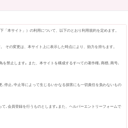
以下「本サイト」）の利用について、以下のとおり利用規約を定めます。
す。 その変更は、本サイト上に表示した時点により、効力を持ちます。
為を禁止します｡ また、本サイトを構成するすべての著作権､商標､商号､
更､停止､中止等によって生じるいかなる損害にも一切責任を負わないもの
って､会員登録を行うものとします｡また、ヘルパーエントリーフォームで