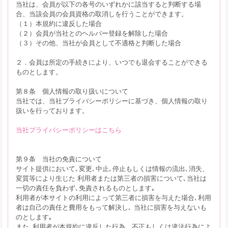
当社は、会員が以下の各号のいずれかに該当すると判断する場
合、当該会員の会員資格の取消しを行うことができます。
（１）本規約に違反した場合
（２）会員が当社とのヘルパー登録を解除した場合
（３）その他、当社が会員として不適格と判断した場合
２．会員は所定の手続きにより、いつでも退会することができる
ものとします。
第８条 個人情報の取り扱いについて
当社では、当社プライバシーポリシーに基づき、個人情報の取り
扱いを行っております。
当社プライバシーポリシーはこちら
第９条 当社の免責について
サイト提供において､変更､中止､停止もしくは情報の流出､消失、
変質等により生じた 利用者または第三者の損害について､当社は
一切の責任を負わず､免責されるものとします｡
利用者が本サイトの利用によって第三者に損害を与えた場合､利用
者は自己の責任と費用をもって解決し､ 当社に損害を与えないも
のとします｡
また､利用者が本規約に違反した行為、不正もしくは違法行為によ