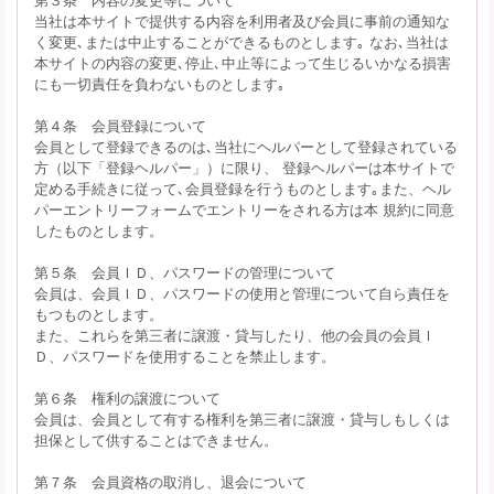
当社は本サイトで提供する内容を利用者及び会員に事前の通知な
く変更､または中止することができるものとします｡ なお､当社は
本サイトの内容の変更､停止､中止等によって生じるいかなる損害
にも一切責任を負わないものとします｡
第４条 会員登録について
会員として登録できるのは､当社にヘルパーとして登録されている
方（以下「登録ヘルパー」）に限り、 登録ヘルパーは本サイトで
定める手続きに従って､会員登録を行うものとします｡また、ヘル
パーエントリーフォームでエントリーをされる方は本 規約に同意
したものとします。
第５条 会員ＩＤ、パスワードの管理について
会員は、会員ＩＤ、パスワードの使用と管理について自ら責任を
もつものとします。
また、これらを第三者に譲渡・貸与したり、他の会員の会員Ｉ
Ｄ、パスワードを使用することを禁止します。
第６条 権利の譲渡について
会員は、会員として有する権利を第三者に譲渡・貸与しもしくは
担保として供することはできません。
第７条 会員資格の取消し、退会について