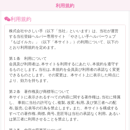
利用規約
利用規約
株式会社やさしい手（以下「当社」といいます）は、当社が運営
する当社登録ヘルパー専用サイト 「やさしい手ヘルパーウェブ
『もばイルカ』」（以下「本サイト」）の利用について、以下の
とおり利用規約を定めます。
第１条 利用について
会員及び利用者は､本サイトを利用するにあたり､本規約を遵守す
るものとします｡ 当社は､本規約を会員及び利用者の承諾なく変更
できるものとします。 その変更は、本サイト上に表示した時点に
より、効力を持ちます。
第２条 著作権及び商標等について
本サイトに表示されるすべての内容に関する著作権は､当社に帰属
し、 事前に当社の許可なく､複製､改変､転用､及び第三者への配
布､販売､公表等の行為を禁止します｡ また、本サイトを構成する
すべての著作権､商標､商号､意匠等は当社の承諾なく利用､ あるい
は第三者に利用させることを禁止します。
第３条 内容の変更等について