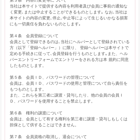
当社は本サイトで提供する内容を利用者及び会員に事前の通知な
く変更､または中止することができるものとします｡ なお､当社は
本サイトの内容の変更､停止､中止等によって生じるいかなる損害
にも一切責任を負わないものとします｡
第４条 会員登録について
会員として登録できるのは､当社にヘルパーとして登録されている
方（以下「登録ヘルパー」）に限り、 登録ヘルパーは本サイトで
定める手続きに従って､会員登録を行うものとします｡また、ヘル
パーエントリーフォームでエントリーをされる方は本 規約に同意
したものとします。
第５条 会員ＩＤ、パスワードの管理について
会員は、会員ＩＤ、パスワードの使用と管理について自ら責任を
もつものとします。
また、これらを第三者に譲渡・貸与したり、他の会員の会員Ｉ
Ｄ、パスワードを使用することを禁止します。
第６条 権利の譲渡について
会員は、会員として有する権利を第三者に譲渡・貸与しもしくは
担保として供することはできません。
第７条 会員資格の取消し、退会について