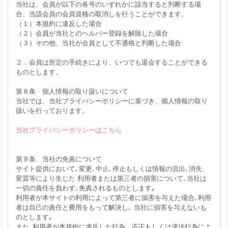
当社は、会員が以下の各号のいずれかに該当すると判断する場
合、当該会員の会員資格の取消しを行うことができます。
（１）本規約に違反した場合
（２）会員が当社とのヘルパー登録を解除した場合
（３）その他、当社が会員として不適格と判断した場合
２．会員は所定の手続きにより、いつでも退会することができる
ものとします。
第８条 個人情報の取り扱いについて
当社では、当社プライバシーポリシーに基づき、個人情報の取り
扱いを行っております。
当社プライバシーポリシーはこちら
第９条 当社の免責について
サイト提供において､変更､中止､停止もしくは情報の流出､消失、
変質等により生じた 利用者または第三者の損害について､当社は
一切の責任を負わず､免責されるものとします｡
利用者が本サイトの利用によって第三者に損害を与えた場合､利用
者は自己の責任と費用をもって解決し､ 当社に損害を与えないも
のとします｡
また､利用者が本規約に違反した行為、不正もしくは違法行為によ