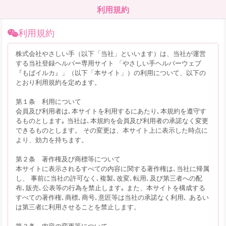
利用規約
利用規約
株式会社やさしい手（以下「当社」といいます）は、当社が運営
する当社登録ヘルパー専用サイト 「やさしい手ヘルパーウェブ
『もばイルカ』」（以下「本サイト」）の利用について、以下の
とおり利用規約を定めます。
第１条 利用について
会員及び利用者は､本サイトを利用するにあたり､本規約を遵守す
るものとします｡ 当社は､本規約を会員及び利用者の承諾なく変更
できるものとします。 その変更は、本サイト上に表示した時点に
より、効力を持ちます。
第２条 著作権及び商標等について
本サイトに表示されるすべての内容に関する著作権は､当社に帰属
し、 事前に当社の許可なく､複製､改変､転用､及び第三者への配
布､販売､公表等の行為を禁止します｡ また、本サイトを構成する
すべての著作権､商標､商号､意匠等は当社の承諾なく利用､ あるい
は第三者に利用させることを禁止します。
第３条 内容の変更等について