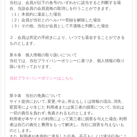
当社は、会員が以下の各号のいずれかに該当すると判断する場
合、当該会員の会員資格の取消しを行うことができます。
（１）本規約に違反した場合
（２）会員が当社とのヘルパー登録を解除した場合
（３）その他、当社が会員として不適格と判断した場合
２．会員は所定の手続きにより、いつでも退会することができる
ものとします。
第８条 個人情報の取り扱いについて
当社では、当社プライバシーポリシーに基づき、個人情報の取り
扱いを行っております。
当社プライバシーポリシーはこちら
第９条 当社の免責について
サイト提供において､変更､中止､停止もしくは情報の流出､消失、
変質等により生じた 利用者または第三者の損害について､当社は
一切の責任を負わず､免責されるものとします｡
利用者が本サイトの利用によって第三者に損害を与えた場合､利用
者は自己の責任と費用をもって解決し､ 当社に損害を与えないも
のとします｡
また､利用者が本規約に違反した行為、不正もしくは違法行為によ