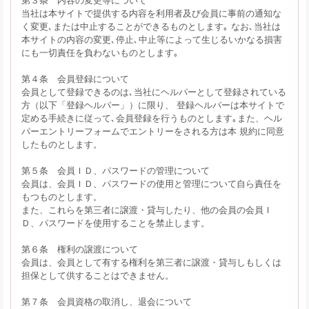
当社は本サイトで提供する内容を利用者及び会員に事前の通知な
く変更､または中止することができるものとします｡ なお､当社は
本サイトの内容の変更､停止､中止等によって生じるいかなる損害
にも一切責任を負わないものとします｡
第４条 会員登録について
会員として登録できるのは､当社にヘルパーとして登録されている
方（以下「登録ヘルパー」）に限り、 登録ヘルパーは本サイトで
定める手続きに従って､会員登録を行うものとします｡また、ヘル
パーエントリーフォームでエントリーをされる方は本 規約に同意
したものとします。
第５条 会員ＩＤ、パスワードの管理について
会員は、会員ＩＤ、パスワードの使用と管理について自ら責任を
もつものとします。
また、これらを第三者に譲渡・貸与したり、他の会員の会員Ｉ
Ｄ、パスワードを使用することを禁止します。
第６条 権利の譲渡について
会員は、会員として有する権利を第三者に譲渡・貸与しもしくは
担保として供することはできません。
第７条 会員資格の取消し、退会について