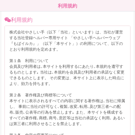
利用規約
利用規約
株式会社やさしい手（以下「当社」といいます）は、当社が運営
する当社登録ヘルパー専用サイト 「やさしい手ヘルパーウェブ
『もばイルカ』」（以下「本サイト」）の利用について、以下の
とおり利用規約を定めます。
第１条 利用について
会員及び利用者は､本サイトを利用するにあたり､本規約を遵守す
るものとします｡ 当社は､本規約を会員及び利用者の承諾なく変更
できるものとします。 その変更は、本サイト上に表示した時点に
より、効力を持ちます。
第２条 著作権及び商標等について
本サイトに表示されるすべての内容に関する著作権は､当社に帰属
し、 事前に当社の許可なく､複製､改変､転用､及び第三者への配
布､販売､公表等の行為を禁止します｡ また、本サイトを構成する
すべての著作権､商標､商号､意匠等は当社の承諾なく利用､ あるい
は第三者に利用させることを禁止します。
第３条 内容の変更等について