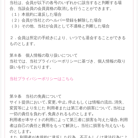
当社は、会員が以下の各号のいずれかに該当すると判断する場
合、当該会員の会員資格の取消しを行うことができます。
（１）本規約に違反した場合
（２）会員が当社とのヘルパー登録を解除した場合
（３）その他、当社が会員として不適格と判断した場合
２．会員は所定の手続きにより、いつでも退会することができる
ものとします。
第８条 個人情報の取り扱いについて
当社では、当社プライバシーポリシーに基づき、個人情報の取り
扱いを行っております。
当社プライバシーポリシーはこちら
第９条 当社の免責について
サイト提供において､変更､中止､停止もしくは情報の流出､消失、
変質等により生じた 利用者または第三者の損害について､当社は
一切の責任を負わず､免責されるものとします｡
利用者が本サイトの利用によって第三者に損害を与えた場合､利用
者は自己の責任と費用をもって解決し､ 当社に損害を与えないも
のとします｡
また､利用者が本規約に違反した行為、不正もしくは違法行為によ