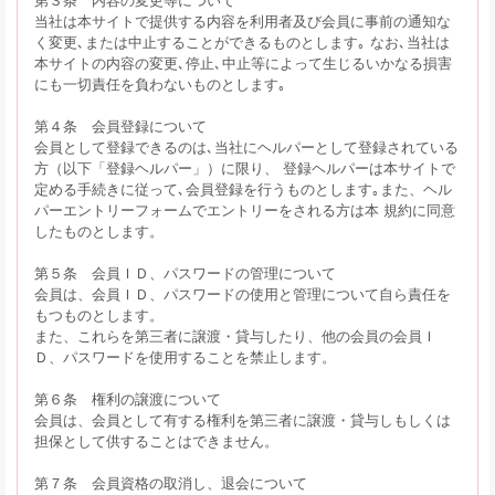
当社は本サイトで提供する内容を利用者及び会員に事前の通知な
く変更､または中止することができるものとします｡ なお､当社は
本サイトの内容の変更､停止､中止等によって生じるいかなる損害
にも一切責任を負わないものとします｡
第４条 会員登録について
会員として登録できるのは､当社にヘルパーとして登録されている
方（以下「登録ヘルパー」）に限り、 登録ヘルパーは本サイトで
定める手続きに従って､会員登録を行うものとします｡また、ヘル
パーエントリーフォームでエントリーをされる方は本 規約に同意
したものとします。
第５条 会員ＩＤ、パスワードの管理について
会員は、会員ＩＤ、パスワードの使用と管理について自ら責任を
もつものとします。
また、これらを第三者に譲渡・貸与したり、他の会員の会員Ｉ
Ｄ、パスワードを使用することを禁止します。
第６条 権利の譲渡について
会員は、会員として有する権利を第三者に譲渡・貸与しもしくは
担保として供することはできません。
第７条 会員資格の取消し、退会について