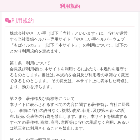
利用規約
利用規約
株式会社やさしい手（以下「当社」といいます）は、当社が運営
する当社登録ヘルパー専用サイト 「やさしい手ヘルパーウェブ
『もばイルカ』」（以下「本サイト」）の利用について、以下の
とおり利用規約を定めます。
第１条 利用について
会員及び利用者は､本サイトを利用するにあたり､本規約を遵守す
るものとします｡ 当社は､本規約を会員及び利用者の承諾なく変更
できるものとします。 その変更は、本サイト上に表示した時点に
より、効力を持ちます。
第２条 著作権及び商標等について
本サイトに表示されるすべての内容に関する著作権は､当社に帰属
し、 事前に当社の許可なく､複製､改変､転用､及び第三者への配
布､販売､公表等の行為を禁止します｡ また、本サイトを構成する
すべての著作権､商標､商号､意匠等は当社の承諾なく利用､ あるい
は第三者に利用させることを禁止します。
第３条 内容の変更等について