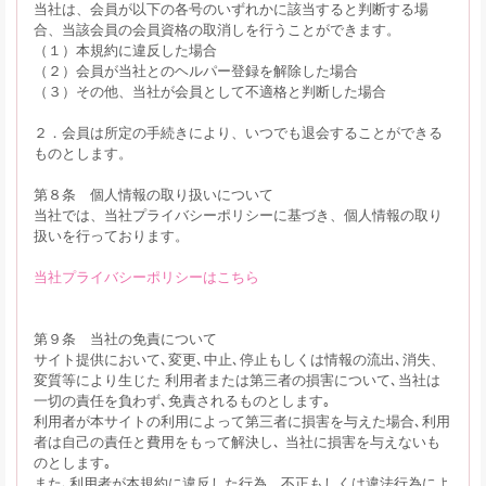
当社は、会員が以下の各号のいずれかに該当すると判断する場
合、当該会員の会員資格の取消しを行うことができます。
（１）本規約に違反した場合
（２）会員が当社とのヘルパー登録を解除した場合
（３）その他、当社が会員として不適格と判断した場合
２．会員は所定の手続きにより、いつでも退会することができる
ものとします。
第８条 個人情報の取り扱いについて
当社では、当社プライバシーポリシーに基づき、個人情報の取り
扱いを行っております。
当社プライバシーポリシーはこちら
第９条 当社の免責について
サイト提供において､変更､中止､停止もしくは情報の流出､消失、
変質等により生じた 利用者または第三者の損害について､当社は
一切の責任を負わず､免責されるものとします｡
利用者が本サイトの利用によって第三者に損害を与えた場合､利用
者は自己の責任と費用をもって解決し､ 当社に損害を与えないも
のとします｡
また､利用者が本規約に違反した行為、不正もしくは違法行為によ