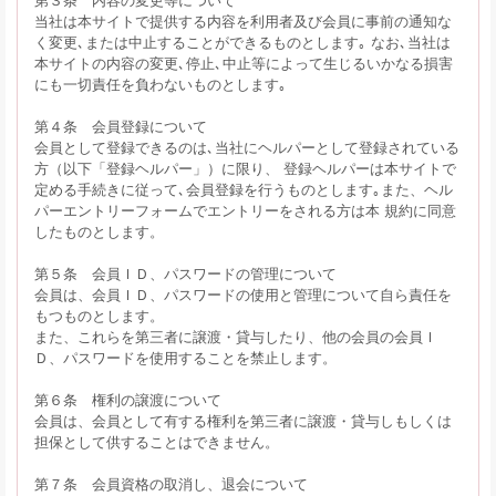
当社は本サイトで提供する内容を利用者及び会員に事前の通知な
く変更､または中止することができるものとします｡ なお､当社は
本サイトの内容の変更､停止､中止等によって生じるいかなる損害
にも一切責任を負わないものとします｡
第４条 会員登録について
会員として登録できるのは､当社にヘルパーとして登録されている
方（以下「登録ヘルパー」）に限り、 登録ヘルパーは本サイトで
定める手続きに従って､会員登録を行うものとします｡また、ヘル
パーエントリーフォームでエントリーをされる方は本 規約に同意
したものとします。
第５条 会員ＩＤ、パスワードの管理について
会員は、会員ＩＤ、パスワードの使用と管理について自ら責任を
もつものとします。
また、これらを第三者に譲渡・貸与したり、他の会員の会員Ｉ
Ｄ、パスワードを使用することを禁止します。
第６条 権利の譲渡について
会員は、会員として有する権利を第三者に譲渡・貸与しもしくは
担保として供することはできません。
第７条 会員資格の取消し、退会について