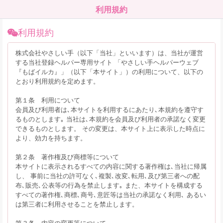
利用規約
利用規約
株式会社やさしい手（以下「当社」といいます）は、当社が運営
する当社登録ヘルパー専用サイト 「やさしい手ヘルパーウェブ
『もばイルカ』」（以下「本サイト」）の利用について、以下の
とおり利用規約を定めます。
第１条 利用について
会員及び利用者は､本サイトを利用するにあたり､本規約を遵守す
るものとします｡ 当社は､本規約を会員及び利用者の承諾なく変更
できるものとします。 その変更は、本サイト上に表示した時点に
より、効力を持ちます。
第２条 著作権及び商標等について
本サイトに表示されるすべての内容に関する著作権は､当社に帰属
し、 事前に当社の許可なく､複製､改変､転用､及び第三者への配
布､販売､公表等の行為を禁止します｡ また、本サイトを構成する
すべての著作権､商標､商号､意匠等は当社の承諾なく利用､ あるい
は第三者に利用させることを禁止します。
第３条 内容の変更等について