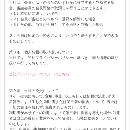
当社は、会員が以下の各号のいずれかに該当すると判断する場
合、当該会員の会員資格の取消しを行うことができます。
（１）本規約に違反した場合
（２）会員が当社とのヘルパー登録を解除した場合
（３）その他、当社が会員として不適格と判断した場合
２．会員は所定の手続きにより、いつでも退会することができる
ものとします。
第８条 個人情報の取り扱いについて
当社では、当社プライバシーポリシーに基づき、個人情報の取り
扱いを行っております。
当社プライバシーポリシーはこちら
第９条 当社の免責について
サイト提供において､変更､中止､停止もしくは情報の流出､消失、
変質等により生じた 利用者または第三者の損害について､当社は
一切の責任を負わず､免責されるものとします｡
利用者が本サイトの利用によって第三者に損害を与えた場合､利用
者は自己の責任と費用をもって解決し､ 当社に損害を与えないも
のとします｡
また､利用者が本規約に違反した行為、不正もしくは違法行為によ