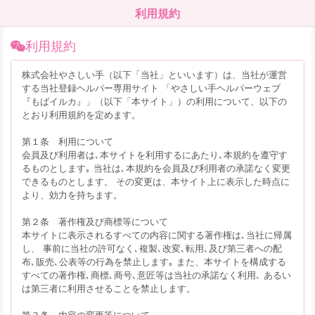
利用規約
利用規約
株式会社やさしい手（以下「当社」といいます）は、当社が運営
する当社登録ヘルパー専用サイト 「やさしい手ヘルパーウェブ
『もばイルカ』」（以下「本サイト」）の利用について、以下の
とおり利用規約を定めます。
第１条 利用について
会員及び利用者は､本サイトを利用するにあたり､本規約を遵守す
るものとします｡ 当社は､本規約を会員及び利用者の承諾なく変更
できるものとします。 その変更は、本サイト上に表示した時点に
より、効力を持ちます。
第２条 著作権及び商標等について
本サイトに表示されるすべての内容に関する著作権は､当社に帰属
し、 事前に当社の許可なく､複製､改変､転用､及び第三者への配
布､販売､公表等の行為を禁止します｡ また、本サイトを構成する
すべての著作権､商標､商号､意匠等は当社の承諾なく利用､ あるい
は第三者に利用させることを禁止します。
第３条 内容の変更等について