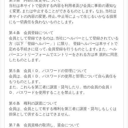
当社は本サイトで提供する内容を利用者及び会員に事前の通知な
く変更､または中止することができるものとします｡ なお､当社は
本サイトの内容の変更､停止､中止等によって生じるいかなる損害
にも一切責任を負わないものとします｡
第４条 会員登録について
会員として登録できるのは､当社にヘルパーとして登録されている
方（以下「登録ヘルパー」）に限り、 登録ヘルパーは本サイトで
定める手続きに従って､会員登録を行うものとします｡また、ヘル
パーエントリーフォームでエントリーをされる方は本 規約に同意
したものとします。
第５条 会員ＩＤ、パスワードの管理について
会員は、会員ＩＤ、パスワードの使用と管理について自ら責任を
もつものとします。
また、これらを第三者に譲渡・貸与したり、他の会員の会員Ｉ
Ｄ、パスワードを使用することを禁止します。
第６条 権利の譲渡について
会員は、会員として有する権利を第三者に譲渡・貸与しもしくは
担保として供することはできません。
第７条 会員資格の取消し、退会について