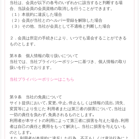
当社は、会員が以下の各号のいずれかに該当すると判断する場
合、当該会員の会員資格の取消しを行うことができます。
（１）本規約に違反した場合
（２）会員が当社とのヘルパー登録を解除した場合
（３）その他、当社が会員として不適格と判断した場合
２．会員は所定の手続きにより、いつでも退会することができる
ものとします。
第８条 個人情報の取り扱いについて
当社では、当社プライバシーポリシーに基づき、個人情報の取り
扱いを行っております。
当社プライバシーポリシーはこちら
第９条 当社の免責について
サイト提供において､変更､中止､停止もしくは情報の流出､消失、
変質等により生じた 利用者または第三者の損害について､当社は
一切の責任を負わず､免責されるものとします｡
利用者が本サイトの利用によって第三者に損害を与えた場合､利用
者は自己の責任と費用をもって解決し､ 当社に損害を与えないも
のとします｡
また､利用者が本規約に違反した行為、不正もしくは違法行為によ