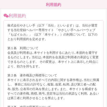
利用規約
利用規約
株式会社やさしい手（以下「当社」といいます）は、当社が運営
する当社登録ヘルパー専用サイト 「やさしい手ヘルパーウェブ
『もばイルカ』」（以下「本サイト」）の利用について、以下の
とおり利用規約を定めます。
第１条 利用について
会員及び利用者は､本サイトを利用するにあたり､本規約を遵守す
るものとします｡ 当社は､本規約を会員及び利用者の承諾なく変更
できるものとします。 その変更は、本サイト上に表示した時点に
より、効力を持ちます。
第２条 著作権及び商標等について
本サイトに表示されるすべての内容に関する著作権は､当社に帰属
し、 事前に当社の許可なく､複製､改変､転用､及び第三者への配
布､販売､公表等の行為を禁止します｡ また、本サイトを構成する
すべての著作権､商標､商号､意匠等は当社の承諾なく利用､ あるい
は第三者に利用させることを禁止します。
第３条 内容の変更等について