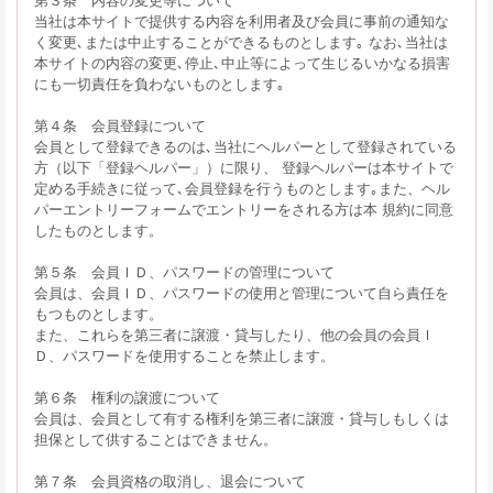
当社は本サイトで提供する内容を利用者及び会員に事前の通知な
く変更､または中止することができるものとします｡ なお､当社は
本サイトの内容の変更､停止､中止等によって生じるいかなる損害
にも一切責任を負わないものとします｡
第４条 会員登録について
会員として登録できるのは､当社にヘルパーとして登録されている
方（以下「登録ヘルパー」）に限り、 登録ヘルパーは本サイトで
定める手続きに従って､会員登録を行うものとします｡また、ヘル
パーエントリーフォームでエントリーをされる方は本 規約に同意
したものとします。
第５条 会員ＩＤ、パスワードの管理について
会員は、会員ＩＤ、パスワードの使用と管理について自ら責任を
もつものとします。
また、これらを第三者に譲渡・貸与したり、他の会員の会員Ｉ
Ｄ、パスワードを使用することを禁止します。
第６条 権利の譲渡について
会員は、会員として有する権利を第三者に譲渡・貸与しもしくは
担保として供することはできません。
第７条 会員資格の取消し、退会について