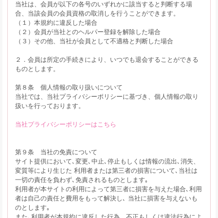
当社は、会員が以下の各号のいずれかに該当すると判断する場
合、当該会員の会員資格の取消しを行うことができます。
（１）本規約に違反した場合
（２）会員が当社とのヘルパー登録を解除した場合
（３）その他、当社が会員として不適格と判断した場合
２．会員は所定の手続きにより、いつでも退会することができる
ものとします。
第８条 個人情報の取り扱いについて
当社では、当社プライバシーポリシーに基づき、個人情報の取り
扱いを行っております。
当社プライバシーポリシーはこちら
第９条 当社の免責について
サイト提供において､変更､中止､停止もしくは情報の流出､消失、
変質等により生じた 利用者または第三者の損害について､当社は
一切の責任を負わず､免責されるものとします｡
利用者が本サイトの利用によって第三者に損害を与えた場合､利用
者は自己の責任と費用をもって解決し､ 当社に損害を与えないも
のとします｡
また､利用者が本規約に違反した行為、不正もしくは違法行為によ