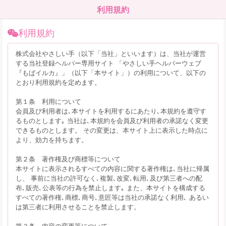
利用規約
利用規約
株式会社やさしい手（以下「当社」といいます）は、当社が運営
する当社登録ヘルパー専用サイト 「やさしい手ヘルパーウェブ
『もばイルカ』」（以下「本サイト」）の利用について、以下の
とおり利用規約を定めます。
第１条 利用について
会員及び利用者は､本サイトを利用するにあたり､本規約を遵守す
るものとします｡ 当社は､本規約を会員及び利用者の承諾なく変更
できるものとします。 その変更は、本サイト上に表示した時点に
より、効力を持ちます。
第２条 著作権及び商標等について
本サイトに表示されるすべての内容に関する著作権は､当社に帰属
し、 事前に当社の許可なく､複製､改変､転用､及び第三者への配
布､販売､公表等の行為を禁止します｡ また、本サイトを構成する
すべての著作権､商標､商号､意匠等は当社の承諾なく利用､ あるい
は第三者に利用させることを禁止します。
第３条 内容の変更等について