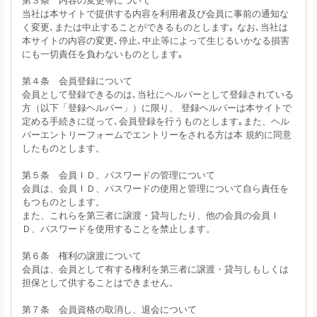
当社は本サイトで提供する内容を利用者及び会員に事前の通知な
く変更､または中止することができるものとします｡ なお､当社は
本サイトの内容の変更､停止､中止等によって生じるいかなる損害
にも一切責任を負わないものとします｡
第４条 会員登録について
会員として登録できるのは､当社にヘルパーとして登録されている
方（以下「登録ヘルパー」）に限り、 登録ヘルパーは本サイトで
定める手続きに従って､会員登録を行うものとします｡また、ヘル
パーエントリーフォームでエントリーをされる方は本 規約に同意
したものとします。
第５条 会員ＩＤ、パスワードの管理について
会員は、会員ＩＤ、パスワードの使用と管理について自ら責任を
もつものとします。
また、これらを第三者に譲渡・貸与したり、他の会員の会員Ｉ
Ｄ、パスワードを使用することを禁止します。
第６条 権利の譲渡について
会員は、会員として有する権利を第三者に譲渡・貸与しもしくは
担保として供することはできません。
第７条 会員資格の取消し、退会について