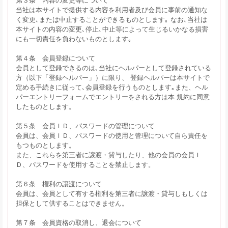
当社は本サイトで提供する内容を利用者及び会員に事前の通知な
く変更､または中止することができるものとします｡ なお､当社は
本サイトの内容の変更､停止､中止等によって生じるいかなる損害
にも一切責任を負わないものとします｡
第４条 会員登録について
会員として登録できるのは､当社にヘルパーとして登録されている
方（以下「登録ヘルパー」）に限り、 登録ヘルパーは本サイトで
定める手続きに従って､会員登録を行うものとします｡また、ヘル
パーエントリーフォームでエントリーをされる方は本 規約に同意
したものとします。
第５条 会員ＩＤ、パスワードの管理について
会員は、会員ＩＤ、パスワードの使用と管理について自ら責任を
もつものとします。
また、これらを第三者に譲渡・貸与したり、他の会員の会員Ｉ
Ｄ、パスワードを使用することを禁止します。
第６条 権利の譲渡について
会員は、会員として有する権利を第三者に譲渡・貸与しもしくは
担保として供することはできません。
第７条 会員資格の取消し、退会について