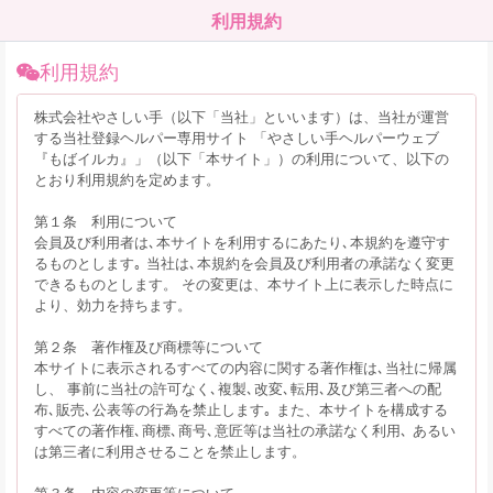
利用規約
利用規約
株式会社やさしい手（以下「当社」といいます）は、当社が運営
する当社登録ヘルパー専用サイト 「やさしい手ヘルパーウェブ
『もばイルカ』」（以下「本サイト」）の利用について、以下の
とおり利用規約を定めます。
第１条 利用について
会員及び利用者は､本サイトを利用するにあたり､本規約を遵守す
るものとします｡ 当社は､本規約を会員及び利用者の承諾なく変更
できるものとします。 その変更は、本サイト上に表示した時点に
より、効力を持ちます。
第２条 著作権及び商標等について
本サイトに表示されるすべての内容に関する著作権は､当社に帰属
し、 事前に当社の許可なく､複製､改変､転用､及び第三者への配
布､販売､公表等の行為を禁止します｡ また、本サイトを構成する
すべての著作権､商標､商号､意匠等は当社の承諾なく利用､ あるい
は第三者に利用させることを禁止します。
第３条 内容の変更等について