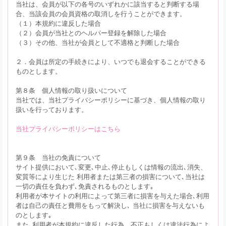
当社は、会員が以下の各号のいずれかに該当すると判断する場
合、当該会員の会員資格の取消しを行うことができます。
（１）本規約に違反した場合
（２）会員が当社とのヘルパー登録を解除した場合
（３）その他、当社が会員として不適格と判断した場合
２．会員は所定の手続きにより、いつでも退会することができる
ものとします。
第８条 個人情報の取り扱いについて
当社では、当社プライバシーポリシーに基づき、個人情報の取り
扱いを行っております。
当社プライバシーポリシーはこちら
第９条 当社の免責について
サイト提供において､変更､中止､停止もしくは情報の流出､消失、
変質等により生じた 利用者または第三者の損害について､当社は
一切の責任を負わず､免責されるものとします｡
利用者が本サイトの利用によって第三者に損害を与えた場合､利用
者は自己の責任と費用をもって解決し､ 当社に損害を与えないも
のとします｡
また､利用者が本規約に違反した行為、不正もしくは違法行為によ