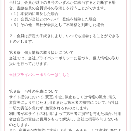
当社は、会員が以下の各号のいずれかに該当すると判断する場
合、当該会員の会員資格の取消しを行うことができます。
（１）本規約に違反した場合
（２）会員が当社とのヘルパー登録を解除した場合
（３）その他、当社が会員として不適格と判断した場合
２．会員は所定の手続きにより、いつでも退会することができる
ものとします。
第８条 個人情報の取り扱いについて
当社では、当社プライバシーポリシーに基づき、個人情報の取り
扱いを行っております。
当社プライバシーポリシーはこちら
第９条 当社の免責について
サイト提供において､変更､中止､停止もしくは情報の流出､消失、
変質等により生じた 利用者または第三者の損害について､当社は
一切の責任を負わず､免責されるものとします｡
利用者が本サイトの利用によって第三者に損害を与えた場合､利用
者は自己の責任と費用をもって解決し､ 当社に損害を与えないも
のとします｡
また､利用者が本規約に違反した行為、不正もしくは違法行為によ