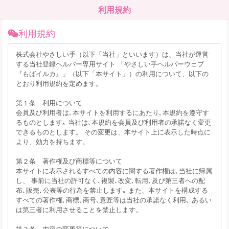
利用規約
利用規約
株式会社やさしい手（以下「当社」といいます）は、当社が運営
する当社登録ヘルパー専用サイト 「やさしい手ヘルパーウェブ
『もばイルカ』」（以下「本サイト」）の利用について、以下の
とおり利用規約を定めます。
第１条 利用について
会員及び利用者は､本サイトを利用するにあたり､本規約を遵守す
るものとします｡ 当社は､本規約を会員及び利用者の承諾なく変更
できるものとします。 その変更は、本サイト上に表示した時点に
より、効力を持ちます。
第２条 著作権及び商標等について
本サイトに表示されるすべての内容に関する著作権は､当社に帰属
し、 事前に当社の許可なく､複製､改変､転用､及び第三者への配
布､販売､公表等の行為を禁止します｡ また、本サイトを構成する
すべての著作権､商標､商号､意匠等は当社の承諾なく利用､ あるい
は第三者に利用させることを禁止します。
第３条 内容の変更等について