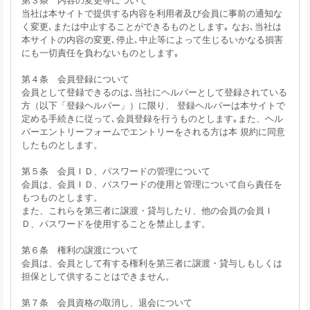
当社は本サイトで提供する内容を利用者及び会員に事前の通知な
く変更､または中止することができるものとします｡ なお､当社は
本サイトの内容の変更､停止､中止等によって生じるいかなる損害
にも一切責任を負わないものとします｡
第４条 会員登録について
会員として登録できるのは､当社にヘルパーとして登録されている
方（以下「登録ヘルパー」）に限り、 登録ヘルパーは本サイトで
定める手続きに従って､会員登録を行うものとします｡また、ヘル
パーエントリーフォームでエントリーをされる方は本 規約に同意
したものとします。
第５条 会員ＩＤ、パスワードの管理について
会員は、会員ＩＤ、パスワードの使用と管理について自ら責任を
もつものとします。
また、これらを第三者に譲渡・貸与したり、他の会員の会員Ｉ
Ｄ、パスワードを使用することを禁止します。
第６条 権利の譲渡について
会員は、会員として有する権利を第三者に譲渡・貸与しもしくは
担保として供することはできません。
第７条 会員資格の取消し、退会について