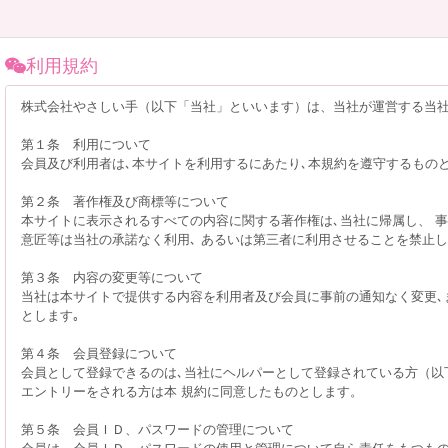
利用規約
株式会社やさしい手（以下「当社」といいます）は、当社が運営する当社
第１条 利用について
会員及び利用者は､本サイトを利用するにあたり､本規約を遵守するもの
第２条 著作権及び商標等について
本サイトに表示されるすべての内容に関する著作権は､当社に帰属し、 事
意匠等は当社の承諾なく利用､ あるいは第三者に利用させることを禁止
第３条 内容の変更等について
当社は本サイトで提供する内容を利用者及び会員に事前の通知なく変更､
とします｡
第４条 会員登録について
会員として登録できるのは､当社にヘルパーとして登録されている方（以
エントリーをされる方は本 規約に同意したものとします。
第５条 会員ＩＤ、パスワードの管理について
会員は、会員ＩＤ、パスワードの使用と管理について自ら責任をもつも