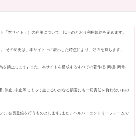
以下「本サイト」）の利用について、以下のとおり利用規約を定めます。
す。 その変更は、本サイト上に表示した時点により、効力を持ちます。
為を禁止します｡ また、本サイトを構成するすべての著作権､商標､商号､
更､停止､中止等によって生じるいかなる損害にも一切責任を負わないもの
って､会員登録を行うものとします｡また、ヘルパーエントリーフォームで