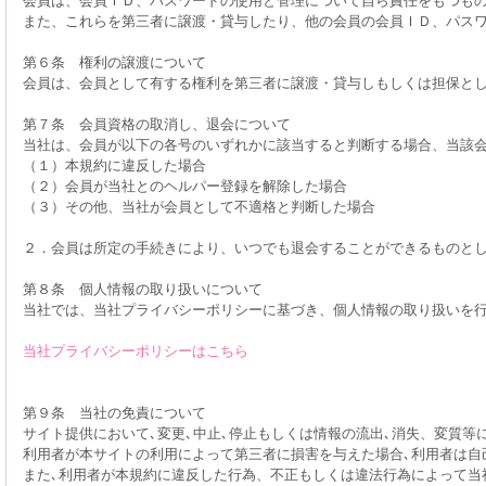
また、これらを第三者に譲渡・貸与したり、他の会員の会員ＩＤ、パス
第６条 権利の譲渡について
会員は、会員として有する権利を第三者に譲渡・貸与しもしくは担保と
第７条 会員資格の取消し、退会について
当社は、会員が以下の各号のいずれかに該当すると判断する場合、当該
（１）本規約に違反した場合
（２）会員が当社とのヘルパー登録を解除した場合
（３）その他、当社が会員として不適格と判断した場合
２．会員は所定の手続きにより、いつでも退会することができるものと
第８条 個人情報の取り扱いについて
当社では、当社プライバシーポリシーに基づき、個人情報の取り扱いを
当社プライバシーポリシーはこちら
第９条 当社の免責について
サイト提供において､変更､中止､停止もしくは情報の流出､消失、変質等
利用者が本サイトの利用によって第三者に損害を与えた場合､利用者は自
また､利用者が本規約に違反した行為、不正もしくは違法行為によって当