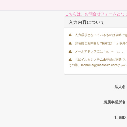
こちらは、お問合せフォームとな
入力内容について
入力必須となっているものは省略で
お名前とお問合せ内容には「!」以外
メールアドレスには「a」～「z」、「A
もばイルカシステム未登録の状態で、
その際、mobileka@yasashiite
法人名
所属事業所名
社員ID