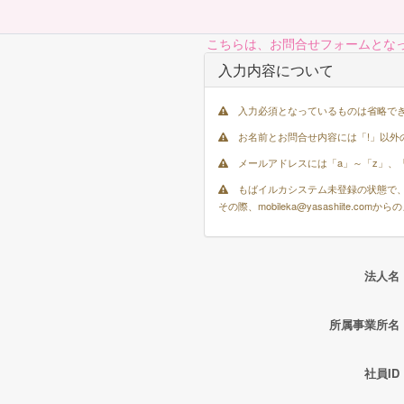
こちらは、お問合せフォームとな
入力内容について
入力必須となっているものは省略で
お名前とお問合せ内容には「!」以外
メールアドレスには「a」～「z」、「A
もばイルカシステム未登録の状態で、
その際、mobileka@yasashiite
法人名
所属事業所名
社員ID