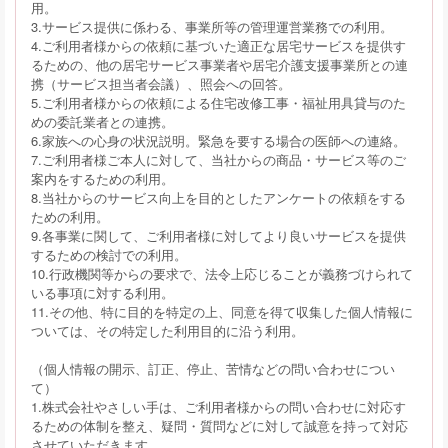
用。
3.サービス提供に係わる、事業所等の管理運営業務での利用。
4.ご利用者様からの依頼に基づいた適正な居宅サービスを提供す
るための、他の居宅サービス事業者や居宅介護支援事業所との連
携（サービス担当者会議）、照会への回答。
5.ご利用者様からの依頼による住宅改修工事・福祉用具貸与のた
めの委託業者との連携。
6.家族への心身の状況説明。緊急を要する場合の医師への連絡。
7.ご利用者様ご本人に対して、当社からの商品・サービス等のご
案内をするための利用。
8.当社からのサービス向上を目的としたアンケートの依頼をする
ための利用。
9.各事業に関して、ご利用者様に対してより良いサービスを提供
するための検討での利用。
10.行政機関等からの要求で、法令上応じることが義務づけられて
いる事項に対する利用。
11.その他、特に目的を特定の上、同意を得て収集した個人情報に
ついては、その特定した利用目的に沿う利用。
（個人情報の開示、訂正、停止、苦情などの問い合わせについ
て）
1.株式会社やさしい手は、ご利用者様からの問い合わせに対応す
るための体制を整え、疑問・質問などに対して誠意を持って対応
させていただきます。