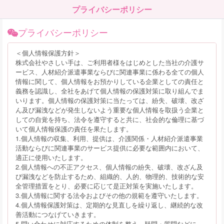
プライバシーポリシー
プライバシーポリシー
＜個人情報保護方針＞
株式会社やさしい手は、ご利用者様をはじめとした当社の介護サ
ービス、人材紹介派遣事業ならびに関連事業に係わる全ての個人
情報に関して、個人情報をお預かりしている企業としての責任と
義務を認識し、全社をあげて個人情報の保護対策に取り組んでま
いります。個人情報の保護対策に当たっては、紛失、破壊、改ざ
ん及び漏洩などが発生しないよう重要な個人情報を取扱う企業と
しての自覚を持ち、法令を遵守すると共に、社会的な倫理に基づ
いて個人情報保護の責任を果たします。
1.個人情報の収集、利用、提供は、介護関係・人材紹介派遣事業
活動ならびに関連事業のサービス提供に必要な範囲内において、
適正に使用いたします。
2.個人情報への不正アクセス、個人情報の紛失、破壊、改ざん及
び漏洩などを防止するため、組織的、人的、物理的、技術的な安
全管理措置をとり、必要に応じて是正対策を実施いたします。
3.個人情報に関する法令およびその他の規範を遵守いたします。
4.個人情報保護対策は、定期的な見直しを繰り返し、継続的な改
善活動につなげていきます。
5.問い合わせに対応するための体制を整え、疑問・質問などに