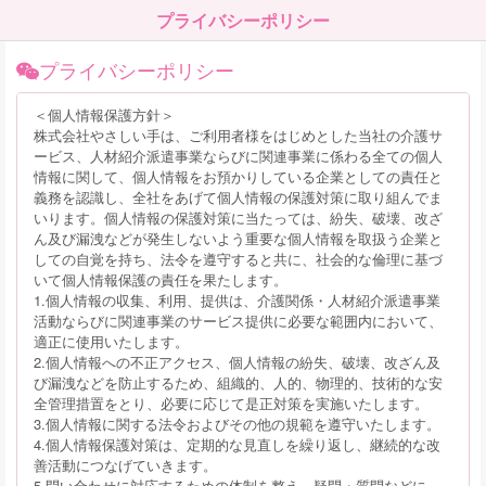
プライバシーポリシー
プライバシーポリシー
＜個人情報保護方針＞
株式会社やさしい手は、ご利用者様をはじめとした当社の介護サ
ービス、人材紹介派遣事業ならびに関連事業に係わる全ての個人
情報に関して、個人情報をお預かりしている企業としての責任と
義務を認識し、全社をあげて個人情報の保護対策に取り組んでま
いります。個人情報の保護対策に当たっては、紛失、破壊、改ざ
ん及び漏洩などが発生しないよう重要な個人情報を取扱う企業と
しての自覚を持ち、法令を遵守すると共に、社会的な倫理に基づ
いて個人情報保護の責任を果たします。
1.個人情報の収集、利用、提供は、介護関係・人材紹介派遣事業
活動ならびに関連事業のサービス提供に必要な範囲内において、
適正に使用いたします。
2.個人情報への不正アクセス、個人情報の紛失、破壊、改ざん及
び漏洩などを防止するため、組織的、人的、物理的、技術的な安
全管理措置をとり、必要に応じて是正対策を実施いたします。
3.個人情報に関する法令およびその他の規範を遵守いたします。
4.個人情報保護対策は、定期的な見直しを繰り返し、継続的な改
善活動につなげていきます。
5.問い合わせに対応するための体制を整え、疑問・質問などに