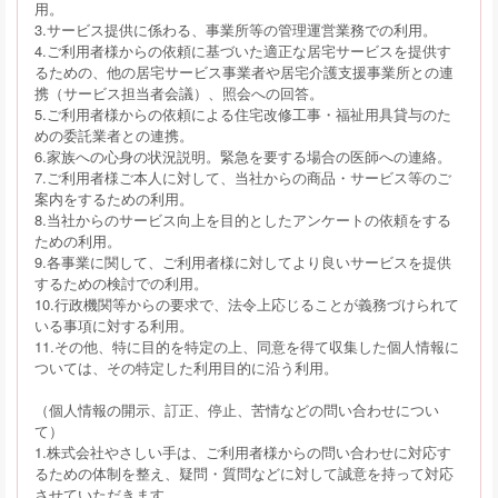
用。
3.サービス提供に係わる、事業所等の管理運営業務での利用。
4.ご利用者様からの依頼に基づいた適正な居宅サービスを提供す
るための、他の居宅サービス事業者や居宅介護支援事業所との連
携（サービス担当者会議）、照会への回答。
5.ご利用者様からの依頼による住宅改修工事・福祉用具貸与のた
めの委託業者との連携。
6.家族への心身の状況説明。緊急を要する場合の医師への連絡。
7.ご利用者様ご本人に対して、当社からの商品・サービス等のご
案内をするための利用。
8.当社からのサービス向上を目的としたアンケートの依頼をする
ための利用。
9.各事業に関して、ご利用者様に対してより良いサービスを提供
するための検討での利用。
10.行政機関等からの要求で、法令上応じることが義務づけられて
いる事項に対する利用。
11.その他、特に目的を特定の上、同意を得て収集した個人情報に
ついては、その特定した利用目的に沿う利用。
（個人情報の開示、訂正、停止、苦情などの問い合わせについ
て）
1.株式会社やさしい手は、ご利用者様からの問い合わせに対応す
るための体制を整え、疑問・質問などに対して誠意を持って対応
させていただきます。