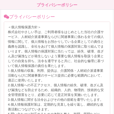
プライバシーポリシー
プライバシーポリシー
＜個人情報保護方針＞
株式会社やさしい手は、ご利用者様をはじめとした当社の介護サ
ービス、人材紹介派遣事業ならびに関連事業に係わる全ての個人
情報に関して、個人情報をお預かりしている企業としての責任と
義務を認識し、全社をあげて個人情報の保護対策に取り組んでま
いります。個人情報の保護対策に当たっては、紛失、破壊、改ざ
ん及び漏洩などが発生しないよう重要な個人情報を取扱う企業と
しての自覚を持ち、法令を遵守すると共に、社会的な倫理に基づ
いて個人情報保護の責任を果たします。
1.個人情報の収集、利用、提供は、介護関係・人材紹介派遣事業
活動ならびに関連事業のサービス提供に必要な範囲内において、
適正に使用いたします。
2.個人情報への不正アクセス、個人情報の紛失、破壊、改ざん及
び漏洩などを防止するため、組織的、人的、物理的、技術的な安
全管理措置をとり、必要に応じて是正対策を実施いたします。
3.個人情報に関する法令およびその他の規範を遵守いたします。
4.個人情報保護対策は、定期的な見直しを繰り返し、継続的な改
善活動につなげていきます。
5.問い合わせに対応するための体制を整え、疑問・質問などに