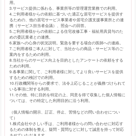
用。
3.サービス提供に係わる、事業所等の管理運営業務での利用。
4.ご利用者様からの依頼に基づいた適正な居宅サービスを提供す
るための、他の居宅サービス事業者や居宅介護支援事業所との連
携（サービス担当者会議）、照会への回答。
5.ご利用者様からの依頼による住宅改修工事・福祉用具貸与のた
めの委託業者との連携。
6.家族への心身の状況説明。緊急を要する場合の医師への連絡。
7.ご利用者様ご本人に対して、当社からの商品・サービス等のご
案内をするための利用。
8.当社からのサービス向上を目的としたアンケートの依頼をする
ための利用。
9.各事業に関して、ご利用者様に対してより良いサービスを提供
するための検討での利用。
10.行政機関等からの要求で、法令上応じることが義務づけられて
いる事項に対する利用。
11.その他、特に目的を特定の上、同意を得て収集した個人情報に
ついては、その特定した利用目的に沿う利用。
（個人情報の開示、訂正、停止、苦情などの問い合わせについ
て）
1.株式会社やさしい手は、ご利用者様からの問い合わせに対応す
るための体制を整え、疑問・質問などに対して誠意を持って対応
させていただきます。