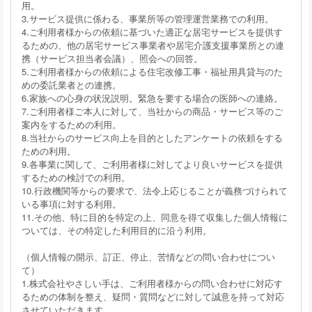
用。
3.サービス提供に係わる、事業所等の管理運営業務での利用。
4.ご利用者様からの依頼に基づいた適正な居宅サービスを提供す
るための、他の居宅サービス事業者や居宅介護支援事業所との連
携（サービス担当者会議）、照会への回答。
5.ご利用者様からの依頼による住宅改修工事・福祉用具貸与のた
めの委託業者との連携。
6.家族への心身の状況説明。緊急を要する場合の医師への連絡。
7.ご利用者様ご本人に対して、当社からの商品・サービス等のご
案内をするための利用。
8.当社からのサービス向上を目的としたアンケートの依頼をする
ための利用。
9.各事業に関して、ご利用者様に対してより良いサービスを提供
するための検討での利用。
10.行政機関等からの要求で、法令上応じることが義務づけられて
いる事項に対する利用。
11.その他、特に目的を特定の上、同意を得て収集した個人情報に
ついては、その特定した利用目的に沿う利用。
（個人情報の開示、訂正、停止、苦情などの問い合わせについ
て）
1.株式会社やさしい手は、ご利用者様からの問い合わせに対応す
るための体制を整え、疑問・質問などに対して誠意を持って対応
させていただきます。