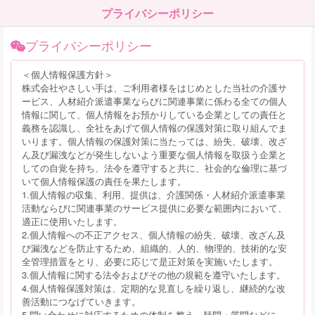
プライバシーポリシー
プライバシーポリシー
＜個人情報保護方針＞
株式会社やさしい手は、ご利用者様をはじめとした当社の介護サ
ービス、人材紹介派遣事業ならびに関連事業に係わる全ての個人
情報に関して、個人情報をお預かりしている企業としての責任と
義務を認識し、全社をあげて個人情報の保護対策に取り組んでま
いります。個人情報の保護対策に当たっては、紛失、破壊、改ざ
ん及び漏洩などが発生しないよう重要な個人情報を取扱う企業と
しての自覚を持ち、法令を遵守すると共に、社会的な倫理に基づ
いて個人情報保護の責任を果たします。
1.個人情報の収集、利用、提供は、介護関係・人材紹介派遣事業
活動ならびに関連事業のサービス提供に必要な範囲内において、
適正に使用いたします。
2.個人情報への不正アクセス、個人情報の紛失、破壊、改ざん及
び漏洩などを防止するため、組織的、人的、物理的、技術的な安
全管理措置をとり、必要に応じて是正対策を実施いたします。
3.個人情報に関する法令およびその他の規範を遵守いたします。
4.個人情報保護対策は、定期的な見直しを繰り返し、継続的な改
善活動につなげていきます。
5.問い合わせに対応するための体制を整え、疑問・質問などに