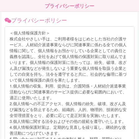
プライバシーポリシー
プライバシーポリシー
＜個人情報保護方針＞
株式会社やさしい手は、ご利用者様をはじめとした当社の介護サ
ービス、人材紹介派遣事業ならびに関連事業に係わる全ての個人
情報に関して、個人情報をお預かりしている企業としての責任と
義務を認識し、全社をあげて個人情報の保護対策に取り組んでま
いります。個人情報の保護対策に当たっては、紛失、破壊、改ざ
ん及び漏洩などが発生しないよう重要な個人情報を取扱う企業と
しての自覚を持ち、法令を遵守すると共に、社会的な倫理に基づ
いて個人情報保護の責任を果たします。
1.個人情報の収集、利用、提供は、介護関係・人材紹介派遣事業
活動ならびに関連事業のサービス提供に必要な範囲内において、
適正に使用いたします。
2.個人情報への不正アクセス、個人情報の紛失、破壊、改ざん及
び漏洩などを防止するため、組織的、人的、物理的、技術的な安
全管理措置をとり、必要に応じて是正対策を実施いたします。
3.個人情報に関する法令およびその他の規範を遵守いたします。
4.個人情報保護対策は、定期的な見直しを繰り返し、継続的な改
善活動につなげていきます。
5.問い合わせに対応するための体制を整え、疑問・質問などに