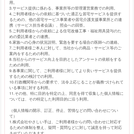
用。
3.サービス提供に係わる、事業所等の管理運営業務での利用。
4.ご利用者様からの依頼に基づいた適正な居宅サービスを提供す
るための、他の居宅サービス事業者や居宅介護支援事業所との連
携（サービス担当者会議）、照会への回答。
5.ご利用者様からの依頼による住宅改修工事・福祉用具貸与のた
めの委託業者との連携。
6.家族への心身の状況説明。緊急を要する場合の医師への連絡。
7.ご利用者様ご本人に対して、当社からの商品・サービス等のご
案内をするための利用。
8.当社からのサービス向上を目的としたアンケートの依頼をする
ための利用。
9.各事業に関して、ご利用者様に対してより良いサービスを提供
するための検討での利用。
10.行政機関等からの要求で、法令上応じることが義務づけられて
いる事項に対する利用。
11.その他、特に目的を特定の上、同意を得て収集した個人情報に
ついては、その特定した利用目的に沿う利用。
（個人情報の開示、訂正、停止、苦情などの問い合わせについ
て）
1.株式会社やさしい手は、ご利用者様からの問い合わせに対応す
るための体制を整え、疑問・質問などに対して誠意を持って対応
させていただきます。