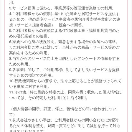
用。
3.サービス提供に係わる、事業所等の管理運営業務での利用。
4.ご利用者様からの依頼に基づいた適正な居宅サービスを提供す
るための、他の居宅サービス事業者や居宅介護支援事業所との連
携（サービス担当者会議）、照会への回答。
5.ご利用者様からの依頼による住宅改修工事・福祉用具貸与のた
めの委託業者との連携。
6.家族への心身の状況説明。緊急を要する場合の医師への連絡。
7.ご利用者様ご本人に対して、当社からの商品・サービス等のご
案内をするための利用。
8.当社からのサービス向上を目的としたアンケートの依頼をする
ための利用。
9.各事業に関して、ご利用者様に対してより良いサービスを提供
するための検討での利用。
10.行政機関等からの要求で、法令上応じることが義務づけられて
いる事項に対する利用。
11.その他、特に目的を特定の上、同意を得て収集した個人情報に
ついては、その特定した利用目的に沿う利用。
（個人情報の開示、訂正、停止、苦情などの問い合わせについ
て）
1.株式会社やさしい手は、ご利用者様からの問い合わせに対応す
るための体制を整え、疑問・質問などに対して誠意を持って対応
させていただきます。