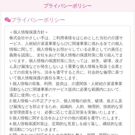
プライバシーポリシー
プライバシーポリシー
＜個人情報保護方針＞
株式会社やさしい手は、ご利用者様をはじめとした当社の介護サ
ービス、人材紹介派遣事業ならびに関連事業に係わる全ての個人
情報に関して、個人情報をお預かりしている企業としての責任と
義務を認識し、全社をあげて個人情報の保護対策に取り組んでま
いります。個人情報の保護対策に当たっては、紛失、破壊、改ざ
ん及び漏洩などが発生しないよう重要な個人情報を取扱う企業と
しての自覚を持ち、法令を遵守すると共に、社会的な倫理に基づ
いて個人情報保護の責任を果たします。
1.個人情報の収集、利用、提供は、介護関係・人材紹介派遣事業
活動ならびに関連事業のサービス提供に必要な範囲内において、
適正に使用いたします。
2.個人情報への不正アクセス、個人情報の紛失、破壊、改ざん及
び漏洩などを防止するため、組織的、人的、物理的、技術的な安
全管理措置をとり、必要に応じて是正対策を実施いたします。
3.個人情報に関する法令およびその他の規範を遵守いたします。
4.個人情報保護対策は、定期的な見直しを繰り返し、継続的な改
善活動につなげていきます。
5.問い合わせに対応するための体制を整え、疑問・質問などに