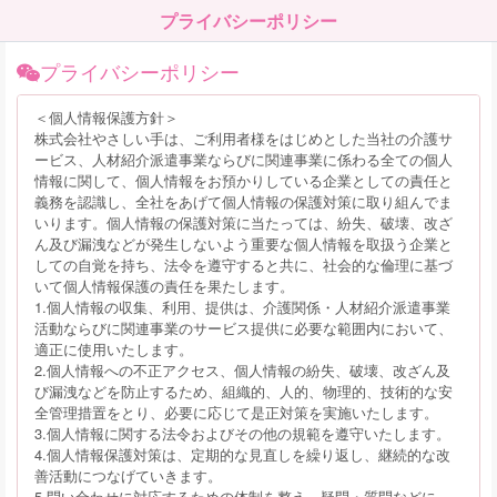
プライバシーポリシー
プライバシーポリシー
＜個人情報保護方針＞
株式会社やさしい手は、ご利用者様をはじめとした当社の介護サ
ービス、人材紹介派遣事業ならびに関連事業に係わる全ての個人
情報に関して、個人情報をお預かりしている企業としての責任と
義務を認識し、全社をあげて個人情報の保護対策に取り組んでま
いります。個人情報の保護対策に当たっては、紛失、破壊、改ざ
ん及び漏洩などが発生しないよう重要な個人情報を取扱う企業と
しての自覚を持ち、法令を遵守すると共に、社会的な倫理に基づ
いて個人情報保護の責任を果たします。
1.個人情報の収集、利用、提供は、介護関係・人材紹介派遣事業
活動ならびに関連事業のサービス提供に必要な範囲内において、
適正に使用いたします。
2.個人情報への不正アクセス、個人情報の紛失、破壊、改ざん及
び漏洩などを防止するため、組織的、人的、物理的、技術的な安
全管理措置をとり、必要に応じて是正対策を実施いたします。
3.個人情報に関する法令およびその他の規範を遵守いたします。
4.個人情報保護対策は、定期的な見直しを繰り返し、継続的な改
善活動につなげていきます。
5.問い合わせに対応するための体制を整え、疑問・質問などに