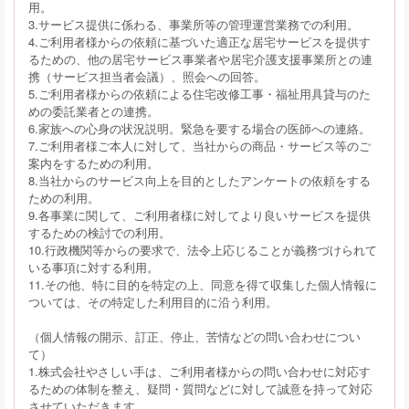
用。
3.サービス提供に係わる、事業所等の管理運営業務での利用。
4.ご利用者様からの依頼に基づいた適正な居宅サービスを提供す
るための、他の居宅サービス事業者や居宅介護支援事業所との連
携（サービス担当者会議）、照会への回答。
5.ご利用者様からの依頼による住宅改修工事・福祉用具貸与のた
めの委託業者との連携。
6.家族への心身の状況説明。緊急を要する場合の医師への連絡。
7.ご利用者様ご本人に対して、当社からの商品・サービス等のご
案内をするための利用。
8.当社からのサービス向上を目的としたアンケートの依頼をする
ための利用。
9.各事業に関して、ご利用者様に対してより良いサービスを提供
するための検討での利用。
10.行政機関等からの要求で、法令上応じることが義務づけられて
いる事項に対する利用。
11.その他、特に目的を特定の上、同意を得て収集した個人情報に
ついては、その特定した利用目的に沿う利用。
（個人情報の開示、訂正、停止、苦情などの問い合わせについ
て）
1.株式会社やさしい手は、ご利用者様からの問い合わせに対応す
るための体制を整え、疑問・質問などに対して誠意を持って対応
させていただきます。