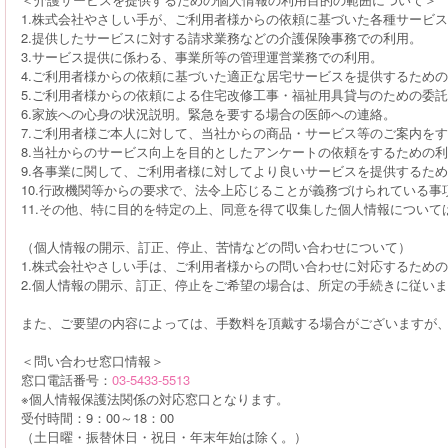
1.株式会社やさしい手が、ご利用者様からの依頼に基づいた各種サービ
2.提供したサービスに対する請求業務などの介護保険事務での利用。
3.サービス提供に係わる、事業所等の管理運営業務での利用。
4.ご利用者様からの依頼に基づいた適正な居宅サービスを提供するため
5.ご利用者様からの依頼による住宅改修工事・福祉用具貸与のための委
6.家族への心身の状況説明。緊急を要する場合の医師への連絡。
7.ご利用者様ご本人に対して、当社からの商品・サービス等のご案内を
8.当社からのサービス向上を目的としたアンケートの依頼をするための
9.各事業に関して、ご利用者様に対してより良いサービスを提供するた
10.行政機関等からの要求で、法令上応じることが義務づけられている事
11.その他、特に目的を特定の上、同意を得て収集した個人情報につい
（個人情報の開示、訂正、停止、苦情などの問い合わせについて）
1.株式会社やさしい手は、ご利用者様からの問い合わせに対応するため
2.個人情報の開示、訂正、停止をご希望の場合は、所定の手続きに従い
また、ご要望の内容によっては、手数料を頂戴する場合がございますが、
＜問い合わせ窓口情報＞
窓口電話番号：
03-5433-5513
※個人情報保護法関係の対応窓口となります。
受付時間：9：00～18：00
（土日曜・振替休日・祝日・年末年始は除く。）