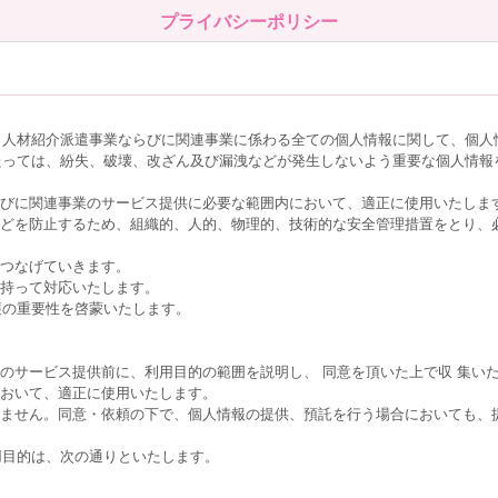
プライバシーポリシー
、人材紹介派遣事業ならびに関連事業に係わる全ての個人情報に関して、個人
たっては、紛失、破壊、改ざん及び漏洩などが発生しないよう重要な個人情報
らびに関連事業のサービス提供に必要な範囲内において、適正に使用いたしま
などを防止するため、組織的、人的、物理的、技術的な安全管理措置をとり、
につなげていきます。
を持って対応いたします。
護の重要性を啓蒙いたします。
のサービス提供前に、利用目的の範囲を説明し、 同意を頂いた上で収 集い
において、適正に使用いたします。
しません。同意・依頼の下で、個人情報の提供、預託を行う場合においても、
用目的は、次の通りといたします。