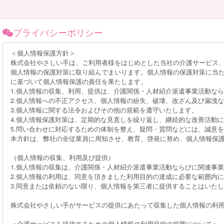
プライバシーポリシー
＜個人情報保護方針＞
株式会社やさしい手は、ご利用者様をはじめとした当社の介護サービス
個人情報の保護対策に取り組んでまいります。個人情報の保護対策に当
に基づいて個人情報保護の責任を果たします。
1.個人情報の収集、利用、提供は、介護関係・人材紹介派遣事業活動な
2.個人情報への不正アクセス、個人情報の紛失、破壊、改ざん及び漏洩
3.個人情報に関する法令およびその他の規範を遵守いたします。
4.個人情報保護対策は、定期的な見直しを繰り返し、継続的な改善活動
5.問い合わせに対応するための体制を整え、疑問・質問などには、誠意
本方針は、弊社の全従業員に周知させ、教育、啓発に努め、個人情報保
（個人情報の収集、利用及び提供）
1.個人情報の収集は、介護関係・人材紹介派遣事業活動ならびに関連事業
2.個人情報の利用は、同意を頂きました利用目的の達成に必要な範囲内
3.同意または依頼のない限り、個人情報を第三者に提供することはいた
株式会社やさしい手がサービスの提供にあたって収集した個人情報の利
＜介護サービスを提供するための個人情報の利用目的の範囲について＞