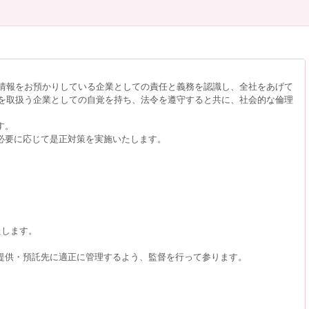
情報をお預かりしている企業としての責任と義務を認識し、全社をあげて
を取扱う企業としての自覚を持ち、法令を遵守すると共に、社会的な倫理
す。
必要に応じて是正対策を実施いたします。
たします。
提供・預託先に適正に管理するよう、監督を行って参ります。