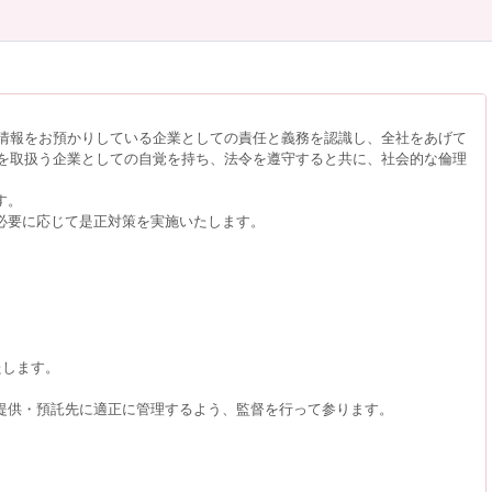
情報をお預かりしている企業としての責任と義務を認識し、全社をあげて
を取扱う企業としての自覚を持ち、法令を遵守すると共に、社会的な倫理
す。
必要に応じて是正対策を実施いたします。
たします。
提供・預託先に適正に管理するよう、監督を行って参ります。