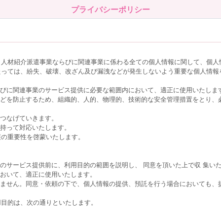
プライバシーポリシー
、人材紹介派遣事業ならびに関連事業に係わる全ての個人情報に関して、個人
たっては、紛失、破壊、改ざん及び漏洩などが発生しないよう重要な個人情報
らびに関連事業のサービス提供に必要な範囲内において、適正に使用いたしま
などを防止するため、組織的、人的、物理的、技術的な安全管理措置をとり、
につなげていきます。
を持って対応いたします。
護の重要性を啓蒙いたします。
のサービス提供前に、利用目的の範囲を説明し、 同意を頂いた上で収 集い
において、適正に使用いたします。
しません。同意・依頼の下で、個人情報の提供、預託を行う場合においても、
用目的は、次の通りといたします。