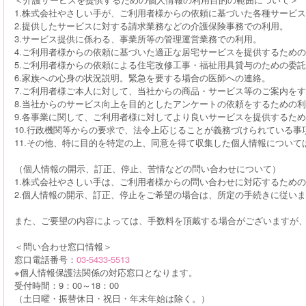
1.株式会社やさしい手が、ご利用者様からの依頼に基づいた各種サービ
2.提供したサービスに対する請求業務などの介護保険事務での利用。
3.サービス提供に係わる、事業所等の管理運営業務での利用。
4.ご利用者様からの依頼に基づいた適正な居宅サービスを提供するため
5.ご利用者様からの依頼による住宅改修工事・福祉用具貸与のための委
6.家族への心身の状況説明。緊急を要する場合の医師への連絡。
7.ご利用者様ご本人に対して、当社からの商品・サービス等のご案内を
8.当社からのサービス向上を目的としたアンケートの依頼をするための
9.各事業に関して、ご利用者様に対してより良いサービスを提供するた
10.行政機関等からの要求で、法令上応じることが義務づけられている事
11.その他、特に目的を特定の上、同意を得て収集した個人情報につい
（個人情報の開示、訂正、停止、苦情などの問い合わせについて）
1.株式会社やさしい手は、ご利用者様からの問い合わせに対応するため
2.個人情報の開示、訂正、停止をご希望の場合は、所定の手続きに従い
また、ご要望の内容によっては、手数料を頂戴する場合がございますが、
＜問い合わせ窓口情報＞
窓口電話番号：
03-5433-5513
※個人情報保護法関係の対応窓口となります。
受付時間：9：00～18：00
（土日曜・振替休日・祝日・年末年始は除く。）