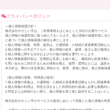
プライバシーポリシー
＜個人情報保護方針＞
株式会社やさしい手は、ご利用者様をはじめとした当社の介護サービス
個人情報の保護対策に取り組んでまいります。個人情報の保護対策に当
に基づいて個人情報保護の責任を果たします。
1.個人情報の収集、利用、提供は、介護関係・人材紹介派遣事業活動な
2.個人情報への不正アクセス、個人情報の紛失、破壊、改ざん及び漏洩
3.個人情報に関する法令およびその他の規範を遵守いたします。
4.個人情報保護対策は、定期的な見直しを繰り返し、継続的な改善活動
5.問い合わせに対応するための体制を整え、疑問・質問などには、誠意
本方針は、弊社の全従業員に周知させ、教育、啓発に努め、個人情報保
（個人情報の収集、利用及び提供）
1.個人情報の収集は、介護関係・人材紹介派遣事業活動ならびに関連事業
2.個人情報の利用は、同意を頂きました利用目的の達成に必要な範囲内
3.同意または依頼のない限り、個人情報を第三者に提供することはいた
株式会社やさしい手がサービスの提供にあたって収集した個人情報の利
＜介護サービスを提供するための個人情報の利用目的の範囲について＞