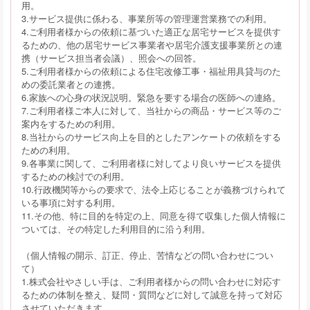
用。
3.サービス提供に係わる、事業所等の管理運営業務での利用。
4.ご利用者様からの依頼に基づいた適正な居宅サービスを提供す
るための、他の居宅サービス事業者や居宅介護支援事業所との連
携（サービス担当者会議）、照会への回答。
5.ご利用者様からの依頼による住宅改修工事・福祉用具貸与のた
めの委託業者との連携。
6.家族への心身の状況説明。緊急を要する場合の医師への連絡。
7.ご利用者様ご本人に対して、当社からの商品・サービス等のご
案内をするための利用。
8.当社からのサービス向上を目的としたアンケートの依頼をする
ための利用。
9.各事業に関して、ご利用者様に対してより良いサービスを提供
するための検討での利用。
10.行政機関等からの要求で、法令上応じることが義務づけられて
いる事項に対する利用。
11.その他、特に目的を特定の上、同意を得て収集した個人情報に
ついては、その特定した利用目的に沿う利用。
（個人情報の開示、訂正、停止、苦情などの問い合わせについ
て）
1.株式会社やさしい手は、ご利用者様からの問い合わせに対応す
るための体制を整え、疑問・質問などに対して誠意を持って対応
させていただきます。