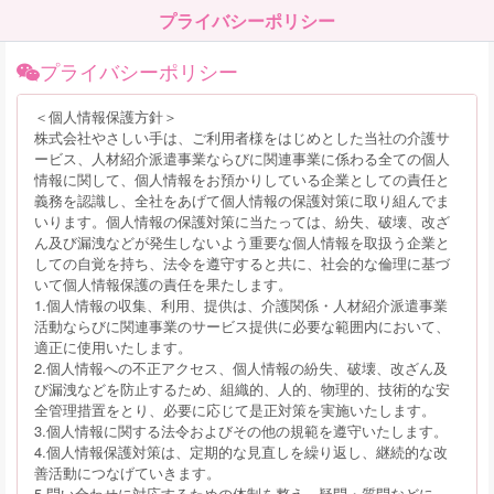
プライバシーポリシー
プライバシーポリシー
＜個人情報保護方針＞
株式会社やさしい手は、ご利用者様をはじめとした当社の介護サ
ービス、人材紹介派遣事業ならびに関連事業に係わる全ての個人
情報に関して、個人情報をお預かりしている企業としての責任と
義務を認識し、全社をあげて個人情報の保護対策に取り組んでま
いります。個人情報の保護対策に当たっては、紛失、破壊、改ざ
ん及び漏洩などが発生しないよう重要な個人情報を取扱う企業と
しての自覚を持ち、法令を遵守すると共に、社会的な倫理に基づ
いて個人情報保護の責任を果たします。
1.個人情報の収集、利用、提供は、介護関係・人材紹介派遣事業
活動ならびに関連事業のサービス提供に必要な範囲内において、
適正に使用いたします。
2.個人情報への不正アクセス、個人情報の紛失、破壊、改ざん及
び漏洩などを防止するため、組織的、人的、物理的、技術的な安
全管理措置をとり、必要に応じて是正対策を実施いたします。
3.個人情報に関する法令およびその他の規範を遵守いたします。
4.個人情報保護対策は、定期的な見直しを繰り返し、継続的な改
善活動につなげていきます。
5.問い合わせに対応するための体制を整え、疑問・質問などに