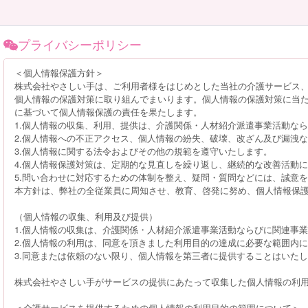
プライバシーポリシー
＜個人情報保護方針＞
株式会社やさしい手は、ご利用者様をはじめとした当社の介護サービス
個人情報の保護対策に取り組んでまいります。個人情報の保護対策に当
に基づいて個人情報保護の責任を果たします。
1.個人情報の収集、利用、提供は、介護関係・人材紹介派遣事業活動な
2.個人情報への不正アクセス、個人情報の紛失、破壊、改ざん及び漏洩
3.個人情報に関する法令およびその他の規範を遵守いたします。
4.個人情報保護対策は、定期的な見直しを繰り返し、継続的な改善活動
5.問い合わせに対応するための体制を整え、疑問・質問などには、誠意
本方針は、弊社の全従業員に周知させ、教育、啓発に努め、個人情報保
（個人情報の収集、利用及び提供）
1.個人情報の収集は、介護関係・人材紹介派遣事業活動ならびに関連事業
2.個人情報の利用は、同意を頂きました利用目的の達成に必要な範囲内
3.同意または依頼のない限り、個人情報を第三者に提供することはいた
株式会社やさしい手がサービスの提供にあたって収集した個人情報の利
＜介護サービスを提供するための個人情報の利用目的の範囲について＞