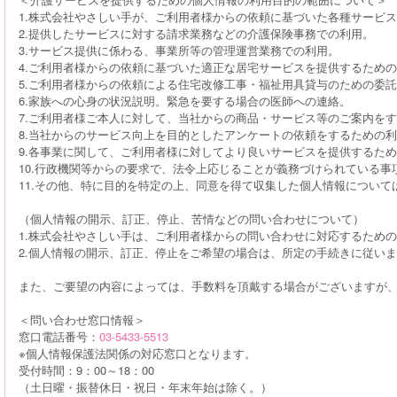
1.株式会社やさしい手が、ご利用者様からの依頼に基づいた各種サービ
2.提供したサービスに対する請求業務などの介護保険事務での利用。
3.サービス提供に係わる、事業所等の管理運営業務での利用。
4.ご利用者様からの依頼に基づいた適正な居宅サービスを提供するため
5.ご利用者様からの依頼による住宅改修工事・福祉用具貸与のための委
6.家族への心身の状況説明。緊急を要する場合の医師への連絡。
7.ご利用者様ご本人に対して、当社からの商品・サービス等のご案内を
8.当社からのサービス向上を目的としたアンケートの依頼をするための
9.各事業に関して、ご利用者様に対してより良いサービスを提供するた
10.行政機関等からの要求で、法令上応じることが義務づけられている事
11.その他、特に目的を特定の上、同意を得て収集した個人情報につい
（個人情報の開示、訂正、停止、苦情などの問い合わせについて）
1.株式会社やさしい手は、ご利用者様からの問い合わせに対応するため
2.個人情報の開示、訂正、停止をご希望の場合は、所定の手続きに従い
また、ご要望の内容によっては、手数料を頂戴する場合がございますが、
＜問い合わせ窓口情報＞
窓口電話番号：
03-5433-5513
※個人情報保護法関係の対応窓口となります。
受付時間：9：00～18：00
（土日曜・振替休日・祝日・年末年始は除く。）