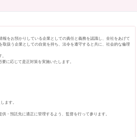
情報をお預かりしている企業としての責任と義務を認識し、全社をあげて
を取扱う企業としての自覚を持ち、法令を遵守すると共に、社会的な倫理
す。
必要に応じて是正対策を実施いたします。
たします。
提供・預託先に適正に管理するよう、監督を行って参ります。