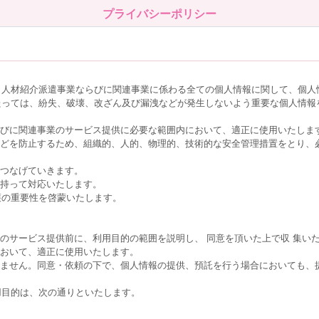
プライバシーポリシー
、人材紹介派遣事業ならびに関連事業に係わる全ての個人情報に関して、個人
たっては、紛失、破壊、改ざん及び漏洩などが発生しないよう重要な個人情報
らびに関連事業のサービス提供に必要な範囲内において、適正に使用いたしま
などを防止するため、組織的、人的、物理的、技術的な安全管理措置をとり、
につなげていきます。
を持って対応いたします。
護の重要性を啓蒙いたします。
のサービス提供前に、利用目的の範囲を説明し、 同意を頂いた上で収 集い
において、適正に使用いたします。
しません。同意・依頼の下で、個人情報の提供、預託を行う場合においても、
用目的は、次の通りといたします。