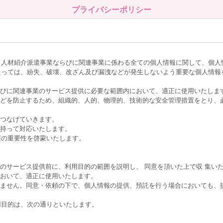
プライバシーポリシー
、人材紹介派遣事業ならびに関連事業に係わる全ての個人情報に関して、個人
たっては、紛失、破壊、改ざん及び漏洩などが発生しないよう重要な個人情報
らびに関連事業のサービス提供に必要な範囲内において、適正に使用いたしま
などを防止するため、組織的、人的、物理的、技術的な安全管理措置をとり、
につなげていきます。
を持って対応いたします。
護の重要性を啓蒙いたします。
のサービス提供前に、利用目的の範囲を説明し、 同意を頂いた上で収 集い
において、適正に使用いたします。
しません。同意・依頼の下で、個人情報の提供、預託を行う場合においても、
用目的は、次の通りといたします。