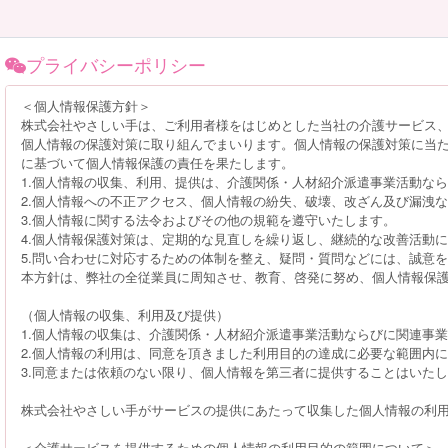
プライバシーポリシー
＜個人情報保護方針＞
株式会社やさしい手は、ご利用者様をはじめとした当社の介護サービス
個人情報の保護対策に取り組んでまいります。個人情報の保護対策に当
に基づいて個人情報保護の責任を果たします。
1.個人情報の収集、利用、提供は、介護関係・人材紹介派遣事業活動な
2.個人情報への不正アクセス、個人情報の紛失、破壊、改ざん及び漏洩
3.個人情報に関する法令およびその他の規範を遵守いたします。
4.個人情報保護対策は、定期的な見直しを繰り返し、継続的な改善活動
5.問い合わせに対応するための体制を整え、疑問・質問などには、誠意
本方針は、弊社の全従業員に周知させ、教育、啓発に努め、個人情報保
（個人情報の収集、利用及び提供）
1.個人情報の収集は、介護関係・人材紹介派遣事業活動ならびに関連事業
2.個人情報の利用は、同意を頂きました利用目的の達成に必要な範囲内
3.同意または依頼のない限り、個人情報を第三者に提供することはいた
株式会社やさしい手がサービスの提供にあたって収集した個人情報の利
＜介護サービスを提供するための個人情報の利用目的の範囲について＞