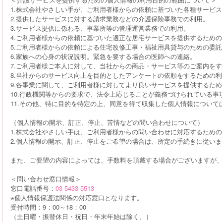
1.株式会社やさしい手が、ご利用者様からの依頼に基づいた各種サービ
2.提供したサービスに対する請求業務などの介護保険事務での利用。
3.サービス提供に係わる、事業所等の管理運営業務での利用。
4.ご利用者様からの依頼に基づいた適正な居宅サービスを提供するため
5.ご利用者様からの依頼による住宅改修工事・福祉用具貸与のための委
6.家族への心身の状況説明。緊急を要する場合の医師への連絡。
7.ご利用者様ご本人に対して、当社からの商品・サービス等のご案内を
8.当社からのサービス向上を目的としたアンケートの依頼をするための
9.各事業に関して、ご利用者様に対してより良いサービスを提供するた
10.行政機関等からの要求で、法令上応じることが義務づけられている事
11.その他、特に目的を特定の上、同意を得て収集した個人情報につい
（個人情報の開示、訂正、停止、苦情などの問い合わせについて）
1.株式会社やさしい手は、ご利用者様からの問い合わせに対応するため
2.個人情報の開示、訂正、停止をご希望の場合は、所定の手続きに従い
また、ご要望の内容によっては、手数料を頂戴する場合がございますが、
＜問い合わせ窓口情報＞
窓口電話番号：
03-5433-5513
※個人情報保護法関係の対応窓口となります。
受付時間：9：00～18：00
（土日曜・振替休日・祝日・年末年始は除く。）