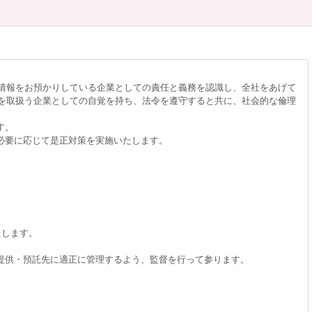
情報をお預かりしている企業としての責任と義務を認識し、全社をあげて
を取扱う企業としての自覚を持ち、法令を遵守すると共に、社会的な倫理
す。
必要に応じて是正対策を実施いたします。
たします。
提供・預託先に適正に管理するよう、監督を行って参ります。