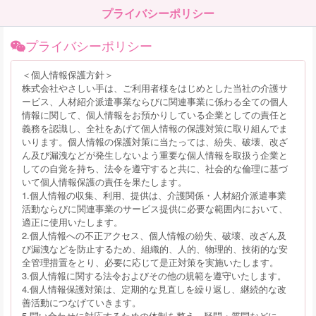
プライバシーポリシー
プライバシーポリシー
＜個人情報保護方針＞
株式会社やさしい手は、ご利用者様をはじめとした当社の介護サ
ービス、人材紹介派遣事業ならびに関連事業に係わる全ての個人
情報に関して、個人情報をお預かりしている企業としての責任と
義務を認識し、全社をあげて個人情報の保護対策に取り組んでま
いります。個人情報の保護対策に当たっては、紛失、破壊、改ざ
ん及び漏洩などが発生しないよう重要な個人情報を取扱う企業と
しての自覚を持ち、法令を遵守すると共に、社会的な倫理に基づ
いて個人情報保護の責任を果たします。
1.個人情報の収集、利用、提供は、介護関係・人材紹介派遣事業
活動ならびに関連事業のサービス提供に必要な範囲内において、
適正に使用いたします。
2.個人情報への不正アクセス、個人情報の紛失、破壊、改ざん及
び漏洩などを防止するため、組織的、人的、物理的、技術的な安
全管理措置をとり、必要に応じて是正対策を実施いたします。
3.個人情報に関する法令およびその他の規範を遵守いたします。
4.個人情報保護対策は、定期的な見直しを繰り返し、継続的な改
善活動につなげていきます。
5.問い合わせに対応するための体制を整え、疑問・質問などに