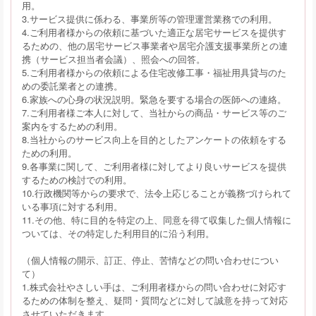
用。
3.サービス提供に係わる、事業所等の管理運営業務での利用。
4.ご利用者様からの依頼に基づいた適正な居宅サービスを提供す
るための、他の居宅サービス事業者や居宅介護支援事業所との連
携（サービス担当者会議）、照会への回答。
5.ご利用者様からの依頼による住宅改修工事・福祉用具貸与のた
めの委託業者との連携。
6.家族への心身の状況説明。緊急を要する場合の医師への連絡。
7.ご利用者様ご本人に対して、当社からの商品・サービス等のご
案内をするための利用。
8.当社からのサービス向上を目的としたアンケートの依頼をする
ための利用。
9.各事業に関して、ご利用者様に対してより良いサービスを提供
するための検討での利用。
10.行政機関等からの要求で、法令上応じることが義務づけられて
いる事項に対する利用。
11.その他、特に目的を特定の上、同意を得て収集した個人情報に
ついては、その特定した利用目的に沿う利用。
（個人情報の開示、訂正、停止、苦情などの問い合わせについ
て）
1.株式会社やさしい手は、ご利用者様からの問い合わせに対応す
るための体制を整え、疑問・質問などに対して誠意を持って対応
させていただきます。